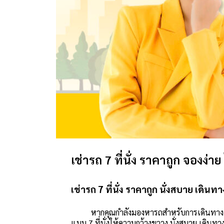
เช่ารถ 7 ที่นั่ง ราคาถูก จองง่า
เช่ารถ 7 ที่นั่ง ราคาถูก นั่งสบาย เดินท
หากคุณกำลังมองหารถสำหรับการเดินทางแบบ
แบบ 7 ที่นั่งให้ความกว้างขวาง นั่งสบาย เดินท