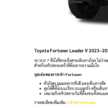
Toyota Fortuner Leader V 2023–20
รถ SUV 7 ที่นั่งที่ครองใจสายเดินทางไกล ไม่ว่าจ
สำหรับทริปครอบครัวที่ต้องการความมั่นใจ
จุดเด่นของการเช่า Fortuner
ตัวถังสูง มุมมองการขับดี มองเห็นทางชัด
ลุยได้ดีทั้งถนนเรียบ ถนนลูกรัง หรือเส้นท
เหมาะกับทริปหลายวันที่ต้องขนทั้งคน
รายละเอียดเพิ่มเติม :
เช่ารถ Fortuner