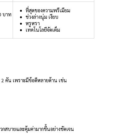
ที่สุดของความพรีเมียม
0 บาท
ช่วงล่างนุ่ม เงียบ
หรูหรา
เทคโนโลยีจัดเต็ม
 2 คัน เพราะมีข้อดีหลายด้าน เช่น
กสบายและคุ้มค่ามากขึ้นอย่างชัดเจน