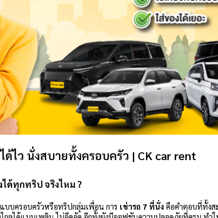
ย ได้ไว นั่งสบายทั้งครอบครัว | CK car rent
างได้ทุกทริป จริงไหม ?
ครอบครัวหรือทริปกลุ่มเพื่อน การ
เช่ารถ 7 ที่นั่ง
คือคำตอบที่ทั้งส
างไกลได้แบบเพลิน ไม่อึดอัด อีกทั้งยังมีออฟชันความปลอดภัยที่ครบ ทำ