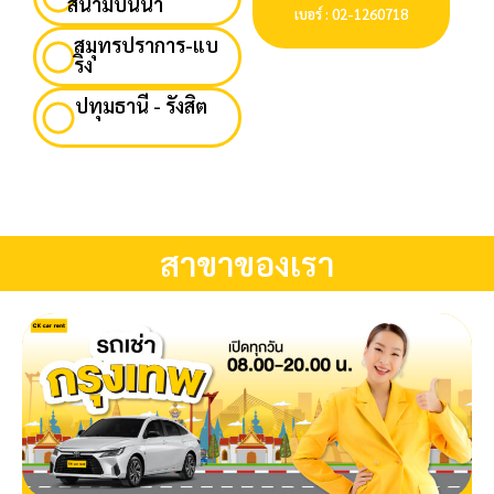
สนามบินน้ำ
เบอร์ : 02-1260718
สมุทรปราการ-แบ
ริ่ง
ปทุมธานี - รังสิต
สาขาของเรา