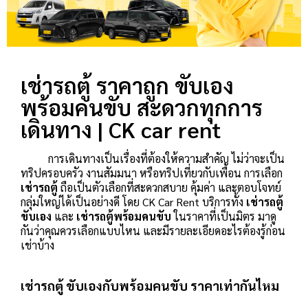
เช่ารถตู้ ราคาถูก ขับเอง
พร้อมคนขับ สะดวกทุกการ
เดินทาง | CK car rent
การเดินทางเป็นเรื่องที่ต้องให้ความสำคัญ ไม่ว่าจะเป็น
ทริปครอบครัว งานสัมมนา หรือทริปเที่ยวกับเพื่อน การเลือก
เช่ารถตู้
ถือเป็นตัวเลือกที่สะดวกสบาย คุ้มค่า และตอบโจทย์
กลุ่มใหญ่ได้เป็นอย่างดี โดย CK Car Rent บริการทั้ง
เช่ารถตู้
ขับเอง
และ
เช่ารถตู้พร้อมคนขับ
ในราคาที่เป็นมิตร มาดู
กันว่าคุณควรเลือกแบบไหน และมีรายละเอียดอะไรต้องรู้ก่อน
เช่าบ้าง
เช่ารถตู้ ขับเองกับพร้อมคนขับ ราคาเท่ากันไหม