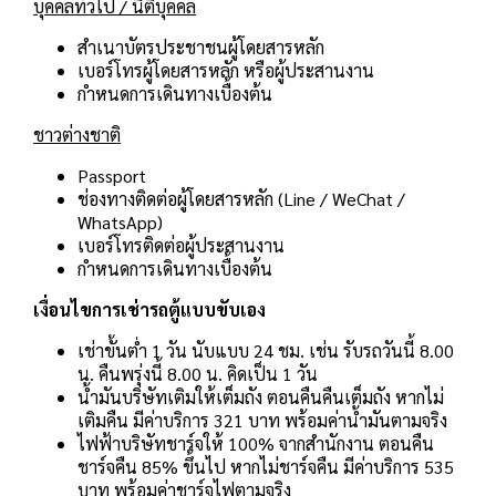
บุคคลทั่วไป / นิติบุคคล
สำเนาบัตรประชาชนผู้โดยสารหลัก
เบอร์โทรผู้โดยสารหลัก หรือผู้ประสานงาน
กำหนดการเดินทางเบื้องต้น
ชาวต่างชาติ
Passport
ช่องทางติดต่อผู้โดยสารหลัก (Line / WeChat /
WhatsApp)
เบอร์โทรติดต่อผู้ประสานงาน
กำหนดการเดินทางเบื้องต้น
เงื่อนไขการเช่ารถตู้แบบขับเอง
เช่าขั้นต่ำ 1 วัน นับแบบ 24 ชม. เช่น รับรถวันนี้ 8.00
น. คืนพรุ่งนี้ 8.00 น. คิดเป็น 1 วัน
น้ำมันบริษัทเติมให้เต็มถัง ตอนคืนคืนเต็มถัง หากไม่
เติมคืน มีค่าบริการ 321 บาท พร้อมค่าน้ำมันตามจริง
ไฟฟ้าบริษัทชาร์จให้ 100% จากสำนักงาน ตอนคืน
ชาร์จคืน 85% ขึ้นไป หากไม่ชาร์จคืน มีค่าบริการ 535
บาท พร้อมค่าชาร์จไฟตามจริง