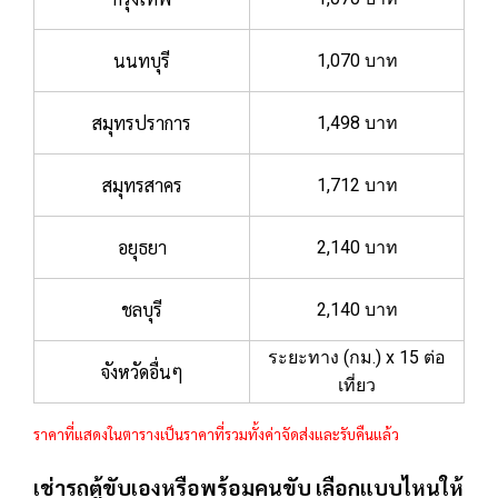
นนทบุรี
1,070 บาท
สมุทรปราการ
1,498 บาท
สมุทรสาคร
1,712 บาท
อยุธยา
2,140 บาท
ชลบุรี
2,140 บาท
ระยะทาง (กม.) x 15 ต่อ
จังหวัดอื่นๆ
เที่ยว
ราคาที่แสดงในตารางเป็นราคาที่รวมทั้งค่าจัดส่งและรับคืนแล้ว
เช่ารถตู้ขับเองหรือพร้อมคนขับ เลือกแบบไหนให้