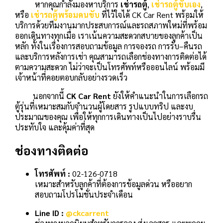
หากคุณกำลังมองหาบริการ
เช่ารถตู้
,
เช่ารถตู้ขับเอง
,
หรือ
เช่ารถตู้พร้อมคนขับ
ที่ไว้ใจได้ CK Car Rent พร้อมให้
บริการด้วยทีมงานมากประสบการณ์และรถสภาพใหม่ที่พร้อม
ออกเดินทางทุกเมื่อ เราเน้นความสะดวกสบายของลูกค้าเป็น
หลัก ทั้งในเรื่องการสอบถามข้อมูล การจองรถ การรับ–คืนรถ
และบริการหลังการเช่า คุณสามารถเลือกช่องทางการติดต่อได้
ตามความสะดวก ไม่ว่าจะเป็นโทรศัพท์หรือออนไลน์ พร้อมมี
เจ้าหน้าที่คอยตอบกลับอย่างรวดเร็ว
นอกจากนี้
CK Car Rent
ยังให้คำแนะนำในการเลือกรถ
ตู้รุ่นที่เหมาะสมกับจำนวนผู้โดยสาร รูปแบบทริป และงบ
ประมาณของคุณ เพื่อให้ทุกการเดินทางเป็นไปอย่างราบรื่น
ประทับใจ และคุ้มค่าที่สุด
ช่องทางติดต่อ
โทรศัพท์ :
02-126-0718
เหมาะสำหรับลูกค้าที่ต้องการข้อมูลด่วน หรืออยาก
สอบถามโปรโมชั่นประจำเดือน
Line ID :
@ckcarrent