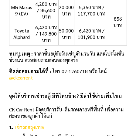
4,280 บาท
MG Maxus
20,000
5,350 บาท /
/ 85,600
9 (EV)
บาท
117,700 บาท
บาท
856
บาท
6,420 บาท
Toyota
50,000
6,420 บาท /
/ 149,800
Alphard
บาท
181,900 บาท
บาท
หมายเหตุ :
ราคาขึ้นอยู่กับวันเช่า จำนวนวัน และโปรโมชั่น
ช่วงนั้น ควรสอบถามก่อนจองทุกครั้ง
ติดต่อสอบถามได้ที่ :
โทร 02-1260718 หรือ ไลน์
@ckcarrent
จุดให้บริการเช่ารถตู้ มีที่ไหนบ้าง? มีค่าใช้จ่ายเพิ่มไหม
CK Car Rent มีจุดบริการรับ–คืนรถหลายฟรีพื้นที่ เพื่อความ
สะดวกของลูกค้า ได้แก่
1.
เช่ารถกรุงเทพ