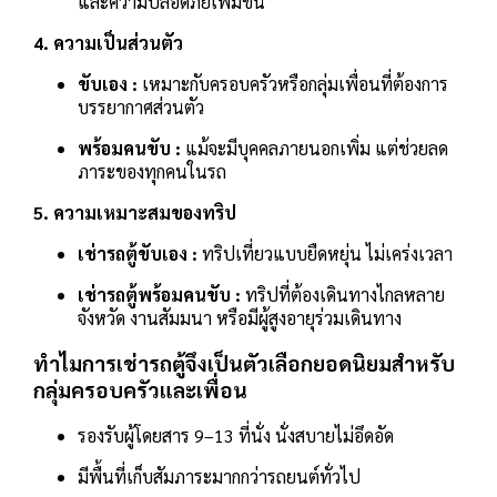
และความปลอดภัยเพิ่มขึ้น
4. ความเป็นส่วนตัว
ขับเอง :
เหมาะกับครอบครัวหรือกลุ่มเพื่อนที่ต้องการ
บรรยากาศส่วนตัว
พร้อมคนขับ :
แม้จะมีบุคคลภายนอกเพิ่ม แต่ช่วยลด
ภาระของทุกคนในรถ
5. ความเหมาะสมของทริป
เช่ารถตู้ขับเอง :
ทริปเที่ยวแบบยืดหยุ่น ไม่เคร่งเวลา
เช่ารถตู้พร้อมคนขับ :
ทริปที่ต้องเดินทางไกลหลาย
จังหวัด งานสัมมนา หรือมีผู้สูงอายุร่วมเดินทาง
ทำไมการเช่ารถตู้จึงเป็นตัวเลือกยอดนิยมสำหรับ
กลุ่มครอบครัวและเพื่อน
รองรับผู้โดยสาร 9–13 ที่นั่ง นั่งสบายไม่อึดอัด
มีพื้นที่เก็บสัมภาระมากกว่ารถยนต์ทั่วไป