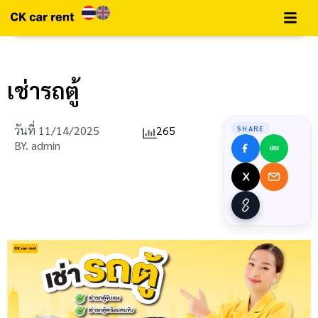
เช่ารถตู้
วันที่
11/14/2025
265
SHARE
BY.
admin
LINE