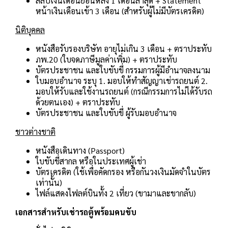
สลิปเงินเดือนย้อนหลัง 1 เดือนล่าสุด + Statement
หน้าเงินเดือนเข้า 3 เดือน (สำหรับผู้ไม่มีบัตรเครดิต)
นิติบุคคล
หนังสือรับรองบริษัท อายุไม่เกิน 3 เดือน + ตราประทับ
ภพ.20 (ใบจดภาษีมูลค่าเพิ่ม) + ตราประทับ
บัตรประชาชน และใบขับขี่ กรรมการผู้มีอำนาจลงนาม
ใบมอบอำนาจ ระบุ 1. มอบให้ทำสัญญาเช่ารถยนต์ 2.
มอบให้รับและใช้งานรถยนต์ (กรณีกรรมการไม่ได้รับรถ
ด้วยตนเอง) + ตราประทับ
บัตรประชาชน และใบขับขี่ ผู้รับมอบอำนาจ
ชาวต่างชาติ
หนังสือเดินทาง (Passport)
ใบขับขี่สากล หรือในประเทศผู้เช่า
บัตรเครดิต (ใช้เพื่อคัดกรอง หรือกันวงเงินมัดจำในบัตร
เท่านั้น)
ไฟล์แสดงไฟลต์บินทั้ง 2 เที่ยว (ขามาและขากลับ)
เอกสารสำหรับเช่ารถตู้พร้อมคนขับ