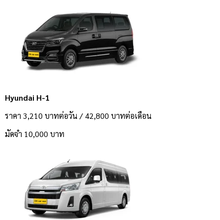
Hyundai H-1
ราคา 3,210 บาทต่อวัน / 42,800 บาทต่อเดือน
มัดจำ 10,000 บาท