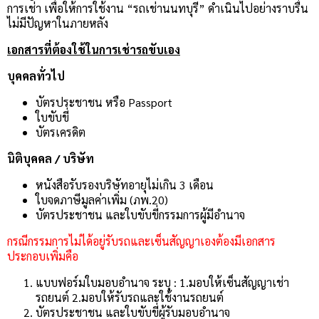
การเช่า เพื่อให้การใช้งาน “รถเช่านนทบุรี” ดำเนินไปอย่างราบรื่น
ไม่มีปัญหาในภายหลัง
เอกสารที่ต้องใช้ในการเช่ารถขับเอง
บุคคลทั่วไป
บัตรประชาชน หรือ Passport
ใบขับขี่
บัตรเครดิต
นิติบุคคล / บริษัท
หนังสือรับรองบริษัทอายุไม่เกิน 3 เดือน
ใบจดภาษีมูลค่าเพิ่ม (ภพ.20)
บัตรประชาชน และใบขับขี่กรรมการผู้มีอำนาจ
กรณีกรรมการไม่ได้อยู่รับรถและเซ็นสัญญาเองต้องมีเอกสาร
ประกอบเพิ่มคือ
แบบฟอร์มใบมอบอำนาจ ระบุ : 1.มอบให้เซ็นสัญญาเช่า
รถยนต์ 2.มอบให้รับรถและใช้งานรถยนต์
บัตรประชาชน และใบขับขี่ผู้รับมอบอำนาจ