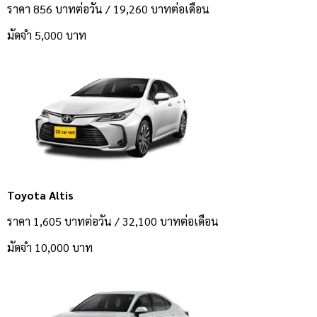
ราคา 856 บาทต่อวัน / 19,260 บาทต่อเดือน
มัดจำ 5,000 บาท
Toyota Altis
ราคา 1,605 บาทต่อวัน / 32,100 บาทต่อเดือน
มัดจำ 10,000 บาท