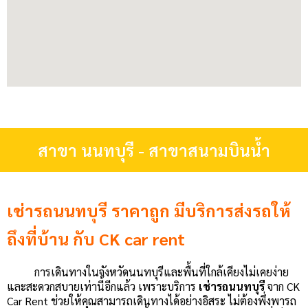
สาขา นนทบุรี - สาขาสนามบินน้ำ
เช่ารถนนทบุรี ราคาถูก มีบริการส่งรถให้
ถึงที่บ้าน กับ CK car rent
การเดินทางในจังหวัดนนทบุรีและพื้นที่ใกล้เคียงไม่เคยง่าย
และสะดวกสบายเท่านี้อีกแล้ว เพราะบริการ
เช่ารถนนทบุรี
จาก CK
Car Rent ช่วยให้คุณสามารถเดินทางได้อย่างอิสระ ไม่ต้องพึ่งพารถ