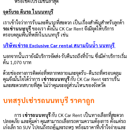
หรือเช็คโปรโมชั่นล่าสุด
จุดรับรถ คืนรถ ในนนทบุรี
เราเข้าใจว่าการรับและคืนรถที่สะดวก เป็นเรื่องสำคัญสำหรับลูกค้า
รถเช่านนทบุรี
ของเรา ดังนั้น CK Car Rent จึงมีจุดให้บริการ
ครอบคลุมพื้นที่หลักในนนทบุรี เช่น
บริษัทเช่ารถ Exclusive Car rental สนามบินน้ำ นนทบุรี
นอกจากนั้นเรายังมีบริการจัดส่ง-รับคืนรถถึงที่บ้าน ซึ่งมีค่าบริการเริ่ม
ต้น 1,070 บาท
ด้วยช่องทางการติดต่อที่หลากหลายและจุดรับ–คืนรถที่ครอบคลุม
คุณจึงมั่นใจได้ว่าการ
เช่ารถนนทบุรี
กับ CK Car Rent จะราบรื่น
และสะดวกสบายที่สุด ไม่ว่าคุณจะอยู่ส่วนไหนของจังหวัด
บทสรุปเช่ารถนนทบุรี ราคาถูก
การ
เช่ารถนนทบุรี
กับ CK Car Rent เป็นทางเลือกที่สะดวก
ปลอดภัย และคุ้มค่า คุณสามารถเลือกรถตามความต้องการ ตั้งแต่รถ
เก๋งเล็ก รถ SUV ไปจนถึงรถตู้และรถหรู พร้อมราคาที่เข้าใจง่ายและ