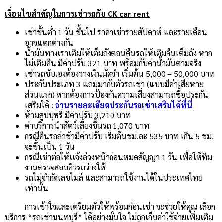
เงื่อนไขสำคัญในการเช่ารถกับ CK car rent
เช่าขั้นต่ำ 1 วัน ขึ้นไป ราคาเช่ารายสัปดาห์ และรายเดือน
อาจแตกต่างกัน
น้ำมันทางเราเติมให้เต็มถังตอนคืนรถให้เติมคืนเต็มถัง หาก
ไม่เติมคืน มีค่าปรับ 321 บาท พร้อมกับค่าน้ำมันตามจริง
เช่ารถขับเองต้องวางเงินมัดจำ เริ่มต้น 5,000 – 50,000 บาท
ประกันประเภท 3 แถมมากับตัวรถเช่า (แบบมีค่าเสียหาย
ส่วนแรก) หากต้องการป้องกันความเสี่ยงสามารถซื้อประกัน
เสริมได้ :
อ่านรายละเอียดประกันรถเช่าเสริมได้ที่นี่
ห้ามสูบบุหรี่ มีค่าปรับ 3,210 บาท
ค่าบริการนำสัตว์เลี้ยงขึ้นรถ 1,070 บาท
กรณีคืนรถล่าช้ามีค่าปรับ เริ่มต้นชม.ละ 535 บาท เกิน 5 ชม.
จะขึ้นเป็น 1 วัน
กรณีเช่าต่อให้เเจ้งล่วงหน้าก่อนหมดสัญญา 1 วัน เพื่อให้ทีม
งานตรวจสอบคิวรถว่างให้
รถไม่จำกัดเลขไมล์ และสามารถใช้งานได้ในประเทศไทย
เท่านั้น
การเข้าใจและเตรียมตัวให้พร้อมก่อนเช่า จะช่วยให้คุณ เลือก
บริการ “รถเช่านนทบุรี” ได้อย่างมั่นใจ ไม่ถูกเก็บค่าใช้จ่ายเพิ่มเติม