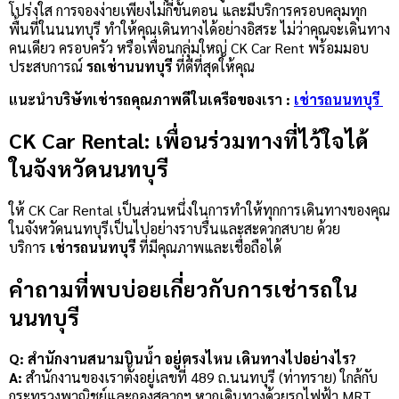
โปร่งใส การจองง่ายเพียงไม่กี่ขั้นตอน และมีบริการครอบคลุมทุก
พื้นที่ในนนทบุรี ทำให้คุณเดินทางได้อย่างอิสระ ไม่ว่าคุณจะเดินทาง
คนเดียว ครอบครัว หรือเพื่อนกลุ่มใหญ่ CK Car Rent พร้อมมอบ
ประสบการณ์
รถเช่านนทบุรี
ที่ดีที่สุดให้คุณ
แนะนำบริษัทเช่ารถคุณภาพดีในเครือของเรา :
เช่ารถนนทบุรี
CK Car Rental: เพื่อนร่วมทางที่ไว้ใจได้
ในจังหวัดนนทบุรี
ให้ CK Car Rental เป็นส่วนหนึ่งในการทำให้ทุกการเดินทางของคุณ
ในจังหวัดนนทบุรีเป็นไปอย่างราบรื่นและสะดวกสบาย ด้วย
บริการ
เช่ารถนนทบุรี
ที่มีคุณภาพและเชื่อถือได้
คำถามที่พบบ่อยเกี่ยวกับการเช่ารถใน
นนทบุรี
Q: สำนักงานสนามบินน้ำ อยู่ตรงไหน เดินทางไปอย่างไร?
A:
สำนักงานของเราตั้งอยู่เลขที่ 489 ถ.นนทบุรี (ท่าทราย) ใกล้กับ
กระทรวงพาณิชย์และกองสลากฯ หากเดินทางด้วยรถไฟฟ้า MRT