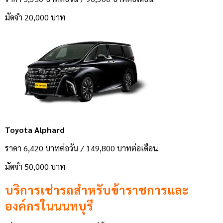
มัดจำ 20,000 บาท
Toyota Alphard
ราคา 6,420 บาทต่อวัน / 149,800 บาทต่อเดือน
มัดจำ 50,000 บาท
บริการเช่ารถสำหรับข้าราชการและ
องค์กรในนนทบุรี