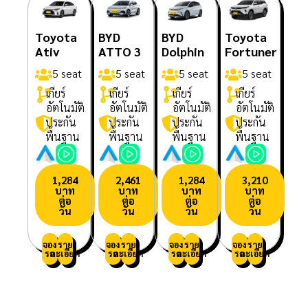
Toyota
BYD
BYD
Toyota
Ativ
ATTO 3
Dolphin
Fortuner
5 seat
5 seat
5 seat
5 seat
เกียร์
เกียร์
เกียร์
เกียร์
อัตโนมัติ
อัตโนมัติ
อัตโนมัติ
อัตโนมัติ
ประกัน
ประกัน
ประกัน
ประกัน
พื้นฐาน
พื้นฐาน
พื้นฐาน
พื้นฐาน
1,284
2,461
1,284
3,210
บาท
บาท
บาท
บาท
ต่อ
ต่อ
ต่อ
ต่อ
วัน
วัน
วัน
วัน
จอง
ราย
จอง
ราย
จอง
ราย
จอง
ราย
รถ
ละเอียด
รถ
ละเอียด
รถ
ละเอียด
รถ
ละเอียด