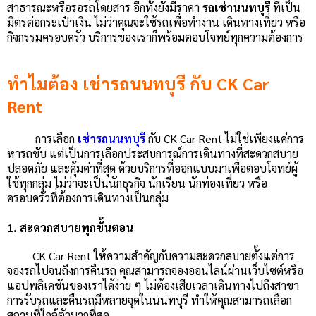
สาธารณะหรือรอรถโดยสาร อีกทั้งยังมีราคา
รถเช่านนทบุรี
ที่เป็น
มิตรต่อกระเป๋าเงิน ไม่ว่าคุณจะใช้รถเพื่อทำงาน เดินทางเที่ยว หรือ
กิจกรรมครอบครัว บริการของเราก็พร้อมตอบโจทย์ทุกความต้องการ
ทำไมต้อง เช่ารถนนทบุรี กับ CK Car
Rent
การเลือก
เช่ารถนนทบุรี
กับ CK Car Rent ไม่ใช่เพียงแค่การ
หารถขับ แต่เป็นการเลือกประสบการณ์การเดินทางที่สะดวกสบาย
ปลอดภัย และคุ้มค่าที่สุด ด้วยบริการที่ออกแบบมาเพื่อตอบโจทย์ผู้
ใช้ทุกกลุ่ม ไม่ว่าจะเป็นนักธุรกิจ นักเรียน นักท่องเที่ยว หรือ
ครอบครัวที่ต้องการเดินทางเป็นกลุ่ม
1. สะดวกสบายทุกขั้นตอน
CK Car Rent ให้ความสำคัญกับความสะดวกสบายตั้งแต่การ
จองรถไปจนถึงการคืนรถ คุณสามารถจองออนไลน์ผ่านเว็บไซต์หรือ
แอปพลิเคชันของเราได้ง่าย ๆ ไม่ต้องเสียเวลาเดินทางไปถึงสาขา
การรับรถและคืนรถมีหลายจุดในนนทบุรี ทำให้คุณสามารถเลือก
สถานที่ใกล้ตัวมากที่สุด