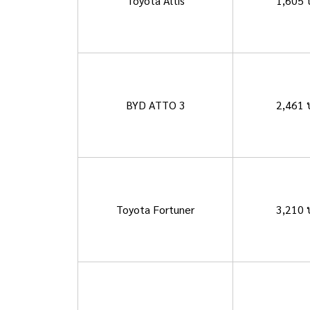
Toyota Altis
1,605 
BYD ATTO 3
2,461 
Toyota Fortuner
3,210 