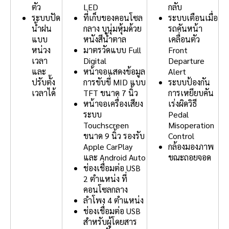
ตัว
LED
กลับ
ระบบปัด
ที่เก็บของคอนโซล
ระบบเตือนเมื่อ
น้ำฝน
กลาง บุนุ่มหุ้มด้วย
รถคันหน้า
แบบ
หนังสีน้ำตาล
เคลื่อนตัว
หน่วง
มาตรวัดแบบ Full
Front
เวลา
Digital
Departure
และ
หน้าจอแสดงข้อมูล
Alert
ปรับตั้ง
การขับขี่ MID แบบ
ระบบป้องกัน
เวลาได้
TFT ขนาด 7 นิ้ว
การเหยียบคัน
หน้าจอเครื่องเสียง
เร่งผิดวิธี
ระบบ
Pedal
Touchscreen
Misoperation
ขนาด 9 นิ้ว รองรับ
Control
Apple CarPlay
กล้องมองภาพ
และ Android Auto
ขณะถอยจอด
ช่องเชื่อมต่อ USB
2 ตำแหน่ง ที่
คอนโซลกลาง
ลำโพง 4 ตำแหน่ง
ช่องเชื่อมต่อ USB
สำหรับผู้โดยสาร