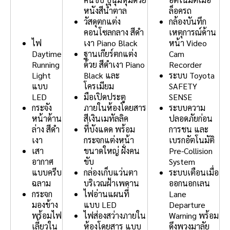
หนังสีน้ำตาล
ล็อครถ
วัสดุตกแต่ง
กล้องบันทึก
คอนโซลกลาง สีดำ
เหตุการณ์ด้าน
ไฟ
เงา Piano Black
หน้า Video
Daytime
ฐานเกียร์ตกแต่ง
Cam
Running
ด้วย สีดำเงา Piano
Recorder
Light
Black และ
ระบบ Toyota
แบบ
โครเมียม
SAFETY
LED
มือเปิดประตู
SENSE
กระจัง
ภายในห้องโดยสาร
ระบบความ
หน้าด้าน
สีเงินเมทัลลิค
ปลอดภัยก่อน
ล่าง สีดำ
ที่บังแดด พร้อม
การชน และ
เงา
กระจกแต่งหน้า
เบรกอัตโนมัติ
เสา
ขนาดใหญ่ ฝั่งคน
Pre-Collision
อากาศ
ขับ
System
แบบครีบ
กล่องเก็บแว่นตา
ระบบเตือนเมื่อ
ฉลาม
บริเวณฝ้าเพดาน
ออกนอกเลน
กระจก
ไฟอ่านแผนที่
Lane
มองข้าง
แบบ LED
Departure
พร้อมไฟ
ไฟส่องสว่างภายใน
Warning พร้อม
เลี้ยวใน
ห้องโดยสาร แบบ
ดึงพวงมาลัย