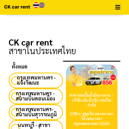
CK car rent​
สาขาในประเทศไทย
ทั้งหมด
กรุงเทพมหานคร -
แจ้งวัฒนะ
กรุงเทพมหานคร -
สาขาย่อยปั๊มน้ำมันบางจาก –
สนามบินดอนเมือง
บริษัท เอ็ม.ที.กรุ๊ป เซอร์วิส
จำกัด
กรุงเทพมหานคร-
สนามบินสุวรรณภูมิ
3788 ถ. สุขุมวิท แขวงบางนา
ใต้ เขตบางนา
กรุงเทพมหานคร 10260
นนทบุรี - สาขา