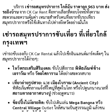
บริการ
เช่ารถสมุทรปราการ ใกล้ฉัน ราคาถูก 963 บาท ส่ง
รถถึงบ้าน
จาก CK Car Rent คือทางเลือกที่ตอบโจทย์ทั้งความ
สะดวกและความคุ้มค่า เหมาะสำหรับคนที่อยากขับรถเที่ยว
สมุทรปราการหรือใช้เดินทางไปต่างจังหวัดอย่างมั่นใจ
เช่ารถสมุทรปราการขับเที่ยว ที่เที่ยวใกล้
กรุงเทพฯ
เช่ารถขับเองกับ CK Car Rental แล้วไปเช็กอินแลนด์มาร์คเด็ดๆ ใน
สมุทรปราการได้ง่ายๆ:
ไหว้พระเสริมสิริมงคล:
ขับไปสักการะ
พิพิธภัณฑ์ช้าง
เอราวัณ
หรือ
วัดอโศการาม
ได้อย่างสะดวกสบาย
เที่ยวถ่ายรูปสวย:
แวะ
เมืองโบราณ (Ancient City)
พิพิธภัณฑ์กลางแจ้งที่ใหญ่ที่สุดในโลก หรือไปดูนกนางนวลที่
สถานตากอากาศบางปู
(ช่วงฤดูหนาว)
ช้อปปิ้งไม่ง้อรถติด:
ขับไปเดินเล่น
Mega Bangna
หรือ
Central Village
Outlet ใกล้สนามบินสุวรรณภูมิ แล้วขน