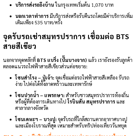
บริการส่งรถถึงบ้าน
ในกรุงเทพเริ่มต้น 1,070 บาท
นอกเวลาทำการ
มีบริการส่งหรือรับคืนรถโดยมีค่าบริการเพิ่ม
เติมเพียง 535 บาท/ครั้ง
จุดรับรถเช่าสมุทรปราการ เชื่อมต่อ BTS
สายสีเขียว
นอกจากจุดหลักที่
BTS แบริ่ง (ปั๊มบางจาก)
แล้ว เรายังรองรับลูกค้า
ตลอดแนวรถไฟฟ้าสายสีเขียวส่วนต่อขยาย:
โซนสำโรง – ปู่เจ้า:
จุดเชื่อมต่อรถไฟฟ้าสายสีเหลือง รับรถ
ง่าย ไปต่อได้ทั้งลาดพร้าวและเทพารักษ์
โซนปากน้ำ – แพรกษา:
สำหรับชาวสมุทรปราการท้องถิ่น
หรือผู้ที่ต้องการเดินทางไป
โรบินสัน สมุทรปราการ
และ
ศาลากลางจังหวัด
โซนเคหะฯ – บางปู:
จุดรับรถที่ใกล้สถานตากอากาศบางปู
และเมืองโบราณที่สุด เหมาะสำหรับทริปท่องเที่ยววันหยุด