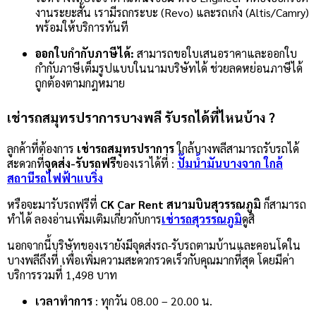
งานระยะสั้น เรามีรถกระบะ (Revo) และรถเก๋ง (Altis/Camry)
พร้อมให้บริการทันที
ออกใบกำกับภาษีได้:
สามารถขอใบเสนอราคาและออกใบ
กำกับภาษีเต็มรูปแบบในนามบริษัทได้ ช่วยลดหย่อนภาษีได้
ถูกต้องตามกฎหมาย
เช่ารถสมุทรปราการบางพลี รับรถได้ที่ไหนบ้าง ?
ลูกค้าที่ต้องการ
เช่ารถสมุทรปราการ
ใกล้บางพลีสามารถรับรถได้
สะดวกที่
จุดส่ง-รับรถฟรี
ของเราได้ที่ :
ปั๊มน้ำมันบางจาก ใกล้
สถานีรถไฟฟ้าแบริ่ง
หรือจะมารับรถฟรีที่
CK Car Rent สนามบินสุวรรณภูมิ
ก็สามารถ
ทำได้ ลองอ่านเพิ่มเติมเกี่ยวกับการ
เช่ารถสุวรรณภูมิ
ดูสิ
นอกจากนี้บริษัทของเรายังมีจุดส่งรถ-รับรถตามบ้านและคอนโดใน
บางพลีถึงที่ เพื่อเพิ่มความสะดวกรวดเร็วกับคุณมากที่สุด โดยมีค่า
บริการรวมที่ 1,498 บาท
เวลาทำการ
: ทุกวัน 08.00 – 20.00 น.