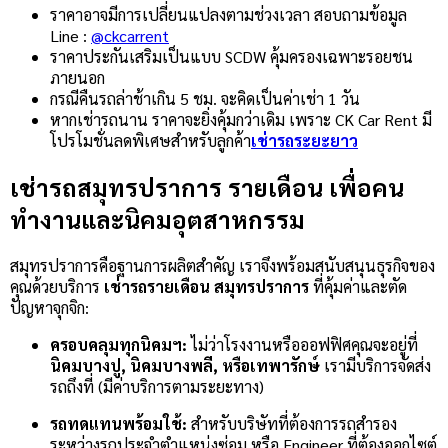
ราคาอาจมีการเปลี่ยนแปลงตามช่วงเวลา สอบถามข้อมูล
Line :
@ckcarrent
ราคาประกันเสริมเป็นแบบ SCDW คุ้มครองเฉพาะรอยชน
ภายนอก
กรณีคืนรถล่าช้าเกิน 5 ชม. จะคิดเป็นค่าเช่า 1 วัน
หากเช่ารถนาน ราคาจะยิ่งคุ้มกว่าเดิม เพราะ CK Car Rent มี
โปรโมชั่นลดพิเศษสำหรับลูกค้า
เช่ารถระยะยาว
เช่ารถสมุทรปราการ รายเดือน เพื่อคน
ทำงานและนิคมอุตสาหกรรม
สมุทรปราการคือฐานการผลิตสำคัญ เราจึงพร้อมสนับสนุนธุรกิจของ
คุณด้วยบริการ
เช่ารถรายเดือน สมุทรปราการ
ที่คุ้มค่าและตัด
ปัญหาจุกจิก:
ครอบคลุมทุกนิคมฯ:
ไม่ว่าโรงงานหรือออฟฟิศคุณจะอยู่ที่
นิคมบางปู, นิคมบางพลี, หรือเทพารักษ์
เรามีบริการจัดส่ง
รถถึงที่ (มีค่าบริการตามระยะทาง)
รถทดแทนพร้อมใช้:
สำหรับบริษัทที่ต้องการรถสำรอง
ระหว่างรถประจำตำแหน่งซ่อม หรือ Engineer ที่ต้องออกไซต์