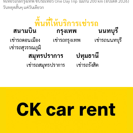
ที่เที่ยวใกล้กรุงเทพ ขับรถเที่ยว One Day Trip ไม่เกิน 200 km (อัปเดต 2026)
วันหยุดสั้นๆ แค่วันเดียวก
พื้นที่ให้บริการเช่ารถ
สนามบิน
กรุงเทพ
นนทบุรี
เช่ารถดอนเมือง
เช่ารถกรุงเทพ
เช่ารถนนทบุรี
เช่ารถสุวรรณภูมิ
สมุทรปราการ
ปทุมธานี
เช่ารถสมุทรปราการ
เช่ารถรังสิต