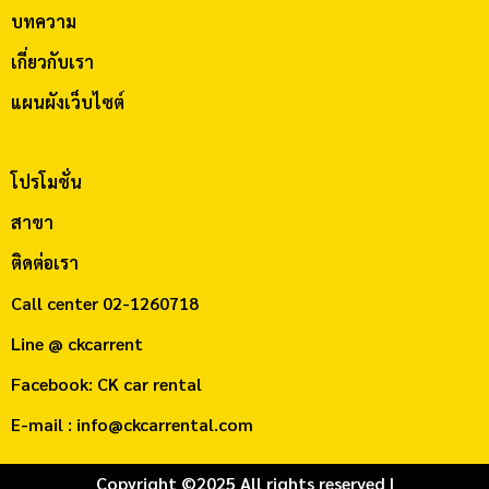
บทความ
เกี่ยวกับเรา
แผนผังเว็บไซต์
โปรโมชั่น
สาขา
ติดต่อเรา
Call center
02-1260718
Line @ ckcarrent
Facebook: CK car rental
E-mail : info@ckcarrental.com
Copyright ©2025 All rights reserved |