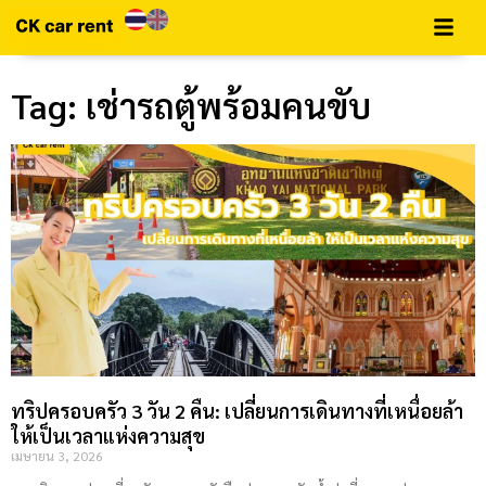
Tag: เช่ารถตู้พร้อมคนขับ
ทริปครอบครัว 3 วัน 2 คืน: เปลี่ยนการเดินทางที่เหนื่อยล้า
ให้เป็นเวลาแห่งความสุข
เมษายน 3, 2026