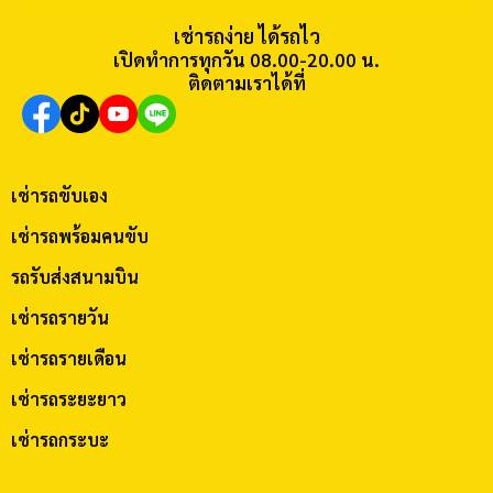
เช่ารถง่าย ได้รถไว
เปิดทำการทุกวัน 08.00-20.00 น.
ติดตามเราได้ที่
เช่ารถขับเอง
เช่ารถพร้อมคนขับ
รถรับส่งสนามบิน
เช่ารถรายวัน
เช่ารถรายเดือน
เช่ารถระยะยาว
เช่ารถกระบะ