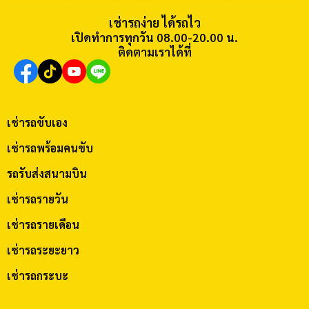
เช่ารถง่าย ได้รถไว
เปิดทำการทุกวัน 08.00-20.00 น.
ติดตามเราได้ที่
เช่ารถขับเอง
เช่ารถพร้อมคนขับ
รถรับส่งสนามบิน
เช่ารถรายวัน
เช่ารถรายเดือน
เช่ารถระยะยาว
เช่ารถกระบะ