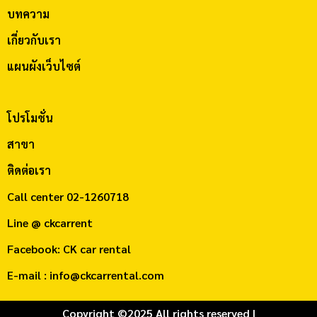
บทความ
เกี่ยวกับเรา
แผนผังเว็บไซต์
โปรโมชั่น
สาขา
ติดต่อเรา
Call center
02-1260718
Line @ ckcarrent
Facebook: CK car rental
E-mail : info@ckcarrental.com
Copyright ©2025 All rights reserved |