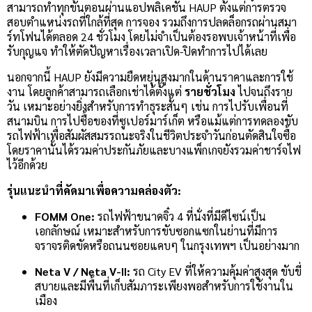
สามารถทำทุกขั้นตอนผ่านแอปพลิเคชัน HAUP ตั้งแต่การตรวจ
สอบตำแหน่งรถที่ใกล้ที่สุด การจอง รวมถึงการปลดล็อกรถผ่านสมา
ร์ทโฟนได้ตลอด 24 ชั่วโมง โดยไม่จำเป็นต้องรอพบเจ้าหน้าที่เพื่อ
รับกุญแจ ทำให้ตัดปัญหาเรื่องเวลาเปิด-ปิดทำการไปได้เลย
นอกจากนี้ HAUP ยังมีความยืดหยุ่นสูงมากในด้านราคาและการใช้
งาน โดยลูกค้าสามารถเลือกเช่าได้ตั้งแต่
รายชั่วโมง
ไปจนถึงราย
วัน เหมาะอย่างยิ่งสำหรับการทำธุระสั้นๆ เช่น การไปรับเพื่อนที่
สนามบิน การไปซื้อของที่ซูเปอร์มาร์เก็ต หรือแม้แต่การทดลองขับ
รถไฟฟ้าเพื่อสัมผัสสมรรถนะจริงในชีวิตประจำวันก่อนตัดสินใจซื้อ
โดยราคานั้นได้รวมค่าประกันภัยและบางแพ็กเกจยังรวมค่าชาร์จไฟ
ไว้อีกด้วย
รุ่นแนะนำที่คัดมาเพื่อความคล่องตัว:
FOMM One:
รถไฟฟ้าขนาดจิ๋ว 4 ที่นั่งที่มีดีไซน์เป็น
เอกลักษณ์ เหมาะสำหรับการขับซอกแซกในย่านที่มีการ
จราจรติดขัดหรือถนนซอยแคบๆ ในกรุงเทพฯ เป็นอย่างมาก
Neta V / Neta V-II:
รถ City EV ที่ให้ความคุ้มค่าสูงสุด ขับขี่
สบายและมีพื้นที่เก็บสัมภาระเพียงพอสำหรับการใช้งานใน
เมือง