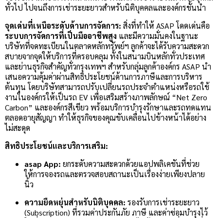
ทั่วไป ไปจนถึงการเช่าระยะยาวสำหรับนิติบุคคลและองค์กรชั้นนำ
จุดเด่นที่เหนือระดับด้านการจัดการ:
สิ่งที่ทำให้ ASAP โดดเด่นคือ
ระบบการจัดการที่เป็นมืออาชีพสูง
และมีความมั่นคงในฐานะ
บริษัทที่จดทะเบียนในตลาดหลักทรัพย์ฯ ลูกค้าจะได้รับความสะดวก
สบายจากจุดให้บริการที่ครอบคลุม ทั้งในสนามบินหลักทั่วประเทศ
และย่านธุรกิจสำคัญทั่วกรุงเทพฯ สำหรับกลุ่มลูกค้าองค์กร ASAP นำ
เสนอความคุ้มค่าผ่านสิทธิประโยชน์ด้านการภาษีและการบริหาร
ต้นทุน โดยบริษัทสามารถปรับเปลี่ยนรถประจำตำแหน่งหรือรถใช้
งานในองค์กรให้เป็นรถ EV เพื่อเสริมสร้างภาพลักษณ์ “Net Zero
Carbon” และองค์กรสีเขียว พร้อมบริการบำรุงรักษาและรถทดแทน
ตลอดอายุสัญญา ทำให้ธุรกิจของคุณขับเคลื่อนไปข้างหน้าได้อย่าง
ไม่สะดุด
สิทธิประโยชน์และบริการเสริม:
asap App:
ยกระดับความสะดวกด้วยแอปพลิเคชันที่ช่วย
ให้การจองรถและตรวจสอบสถานะเป็นเรื่องง่ายเพียงปลาย
นิ้ว
ความยืดหยุ่นสำหรับนิติบุคคล:
รองรับการเช่าระยะยาว
(Subscription) ที่รวมค่าประกันภัย ภาษี และค่าซ่อมบำรุงไว้