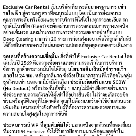
Exclusive Car Rental
เป็นบริษัทที่ยกระดับมาตรฐานการ
เช่า
รถไฟฟ้า
สู่ความหรูหราที่สมบูรณ์แบบ โดยเน้นการส่งมอบรถ
คุณภาพระดับพรีเมียมและการบริการที่ใส่ใจในทุกรายละเอียด รถ
ทุกคันในฟลีท (Fleet) จะต้องผ่านการตรวจสอบสภาพทางเทคนิค
อย่างเข้มงวด และผ่านกระบวนการทำความสะอาดฆ่าเชื้อแบบ
Deep Cleaning มากกว่า 20 รายการก่อนส่งมอบ เพื่อให้ลูกค้าสัมผัส
ได้ถึงกลิ่นอายของรถใหม่และความปลอดภัยสูงสุดตลอดการเดินทาง
จุดเด่นที่สร้างความเชื่อมั่น:
สิ่งที่ทำให้ Exclusive Car Rental โดด
เด่นในปี 2569 คือความซื่อตรงและความรวดเร็วในการบริหาร
จัดการ ลูกค้าสามารถมั่นใจได้ด้วย
นโยบายคืนเงินมัดจำรวดเร็ว
ภายใน 24 ชม.
หลังจากคืนรถ ซึ่งถือเป็นมาตรฐานที่ไวที่สุดในกลุ่ม
ธุรกิจรถเช่า นอกจากนี้ยังมีตัวเลือก
ประกันภัยเสริมแบบ SCDW
(No Deduct)
หรือประกันภัยชั้น 1 แบบไม่มีค่าเสียหายส่วนแรก
ซึ่งช่วยทลายความกังวลให้ผู้เช่าได้อย่างสิ้นเชิง ไม่ว่าจะเกิดรอยขีด
ข่วนหรืออุบัติเหตุที่ไม่คาดคิด คุณก็ไม่ต้องแบกรับค่าใช้จ่ายส่วนแรก
เพิ่มเติม เหมาะอย่างยิ่งสำหรับผู้ที่ต้องการความสะดวกสบายและ
ความสบายใจสูงสุดในทุกการขับขี่
ประสบการณ์ VIP ที่คุณสัมผัสได้:
นอกเหนือจากตัวรถที่ยอดเยี่ยม
ทีมงานของ Exclusive ยังได้รับการฝึกอบรมมาเพื่อดูแลลูกค้าใน