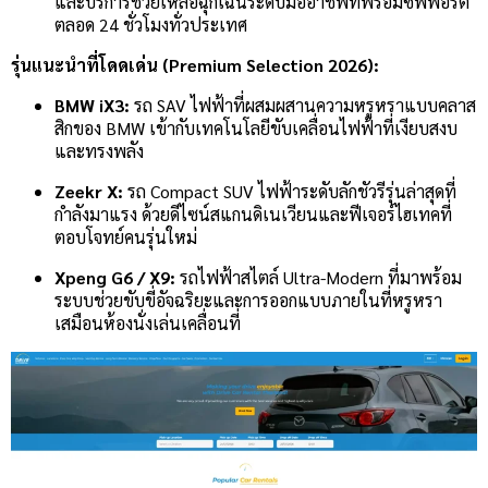
และบริการช่วยเหลือฉุกเฉินระดับมืออาชีพที่พร้อมซัพพอร์ต
ตลอด 24 ชั่วโมงทั่วประเทศ
รุ่นแนะนำที่โดดเด่น (Premium Selection 2026):
BMW iX3:
รถ SAV ไฟฟ้าที่ผสมผสานความหรูหราแบบคลาส
สิกของ BMW เข้ากับเทคโนโลยีขับเคลื่อนไฟฟ้าที่เงียบสงบ
และทรงพลัง
Zeekr X:
รถ Compact SUV ไฟฟ้าระดับลักชัวรีรุ่นล่าสุดที่
กำลังมาแรง ด้วยดีไซน์สแกนดิเนเวียนและฟีเจอร์ไฮเทคที่
ตอบโจทย์คนรุ่นใหม่
Xpeng G6 / X9:
รถไฟฟ้าสไตล์ Ultra-Modern ที่มาพร้อม
ระบบช่วยขับขี่อัจฉริยะและการออกแบบภายในที่หรูหรา
เสมือนห้องนั่งเล่นเคลื่อนที่