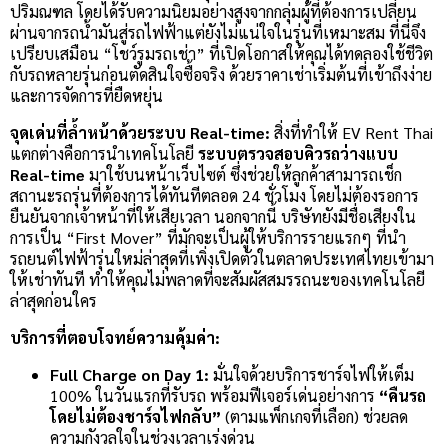
ปริมณฑล โดยได้รับความนิยมอย่างสูงจากกลุ่มผู้ที่ต้องการเปลี่ยน
ผ่านจากรถน้ำมันสู่รถไฟฟ้าแต่ยังไม่แน่ใจในรุ่นที่เหมาะสม ที่นี่จึง
เปรียบเสมือน “โชว์รูมรถเช่า” ที่เปิดโอกาสให้คุณได้ทดลองใช้ชีวิต
กับรถหลายรุ่นก่อนตัดสินใจซื้อจริง ด้วยราคาเช่าเริ่มต้นที่เข้าถึงง่าย
และการจัดการที่ยืดหยุ่น
จุดเด่นที่ล้ำหน้าด้วยระบบ Real-time:
สิ่งที่ทำให้ EV Rent Thai
แตกต่างคือการนำเทคโนโลยี
ระบบตรวจสอบคิวรถว่างแบบ
Real-time
มาใช้บนหน้าเว็บไซต์ ซึ่งช่วยให้ลูกค้าสามารถเช็ก
สถานะรถรุ่นที่ต้องการได้ทันทีตลอด 24 ชั่วโมง โดยไม่ต้องรอการ
ยืนยันจากเจ้าหน้าที่ให้เสียเวลา นอกจากนี้ บริษัทยังมีชื่อเสียงใน
การเป็น “First Mover” ที่มักจะเป็นผู้ให้บริการรายแรกๆ ที่นำ
รถยนต์ไฟฟ้ารุ่นใหม่ล่าสุดที่เพิ่งเปิดตัวในตลาดประเทศไทยเข้ามา
ให้เช่าทันที ทำให้คุณไม่พลาดที่จะสัมผัสสมรรถนะของเทคโนโลยี
ล่าสุดก่อนใคร
บริการที่ตอบโจทย์ความคุ้มค่า:
Full Charge on Day 1:
มั่นใจด้วยบริการชาร์จไฟให้เต็ม
100% ในวันแรกที่รับรถ พร้อมฟีเจอร์เด่นอย่างการ
“คืนรถ
โดยไม่ต้องชาร์จไฟกลับ”
(ตามแพ็กเกจที่เลือก) ช่วยลด
ความกังวลใจในช่วงเวลาเร่งด่วน