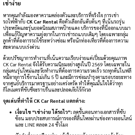
เช่าง่าย
หากคุณกำลังมองหาความคล่องตัวและบริการที่จริงใจ การเช่า
รถไฟฟ้ากับ
CK Car Rental
คือตัวเลือกอันดับต้นๆ ที่เน้นรถรุ่น
ประหยัดและรุ่นยอดนิยมสภาพป้ายแดง บริการของที่นี่ออกแบบมา
เพื่อแก้ปัญหาความยุ่งยากในการเช่ารถแบบเดิมๆ โดยเฉพาะกลุ่ม
ลูกค้าที่ต้องการรถใช้ระหว่างซ่อม หรือนักท่องเที่ยวที่ต้องการความ
สะดวกแบบเร่งด่วน
ด้วยปรัชญาการทำงานที่เน้นความเรียบง่ายแต่เปี่ยมด้วยคุณภาพ
CK Car Rental จึงได้รับความนิยมอย่างสูงในปี 2569 โดยเฉพาะใน
กลุ่มคนรุ่นใหม่และวัยทำงานที่ต้องการความรวดเร็ว รถทุกคันในฟลี
ทมีอายุการใช้งานไม่เกิน 5 ปี และมีการซ่อมบำรุงตามรอบระยะทาง
จากศูนย์บริการมาตรฐานอย่างเคร่งครัด ทำให้คุณมั่นใจได้ว่าทุก
กิโลเมตรที่ขับขี่จะราบรื่นและปลอดภัยไร้กังวล
จุดเด่นที่ทำให้ CK Car Rental แตกต่าง:
เงื่อนไข “เช่าง่าย ได้รถไว”:
ลดขั้นตอนทางเอกสารที่ซับ
ซ้อน มอบประสบการณ์การจองที่ลื่นไหลผ่านช่องทางออนไลน์
และ LINE ตลอด 24 ชั่วโมง