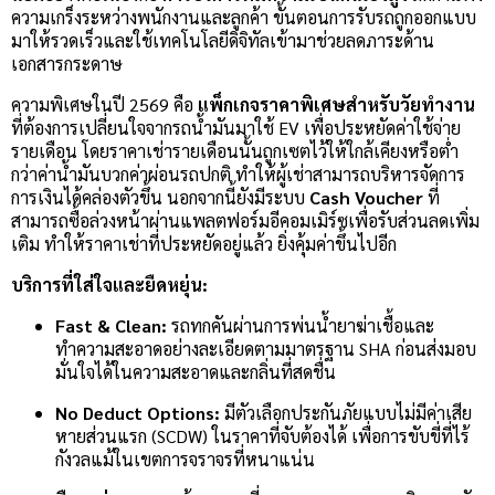
ความเกร็งระหว่างพนักงานและลูกค้า ขั้นตอนการรับรถถูกออกแบบ
มาให้รวดเร็วและใช้เทคโนโลยีดิจิทัลเข้ามาช่วยลดภาระด้าน
เอกสารกระดาษ
ความพิเศษในปี 2569 คือ
แพ็กเกจราคาพิเศษสำหรับวัยทำงาน
ที่ต้องการเปลี่ยนใจจากรถน้ำมันมาใช้ EV เพื่อประหยัดค่าใช้จ่าย
รายเดือน โดยราคาเช่ารายเดือนนั้นถูกเซตไว้ให้ใกล้เคียงหรือต่ำ
กว่าค่าน้ำมันบวกค่าผ่อนรถปกติ ทำให้ผู้เช่าสามารถบริหารจัดการ
การเงินได้คล่องตัวขึ้น นอกจากนี้ยังมีระบบ
Cash Voucher
ที่
สามารถซื้อล่วงหน้าผ่านแพลตฟอร์มอีคอมเมิร์ซเพื่อรับส่วนลดเพิ่ม
เติม ทำให้ราคาเช่าที่ประหยัดอยู่แล้ว ยิ่งคุ้มค่าขึ้นไปอีก
บริการที่ใส่ใจและยืดหยุ่น:
Fast & Clean:
รถทกคันผ่านการพ่นน้ำยาฆ่าเชื้อและ
ทำความสะอาดอย่างละเอียดตามมาตรฐาน SHA ก่อนส่งมอบ
มั่นใจได้ในความสะอาดและกลิ่นที่สดชื่น
No Deduct Options:
มีตัวเลือกประกันภัยแบบไม่มีค่าเสีย
หายส่วนแรก (SCDW) ในราคาที่จับต้องได้ เพื่อการขับขี่ที่ไร้
กังวลแม้ในเขตการจราจรที่หนาแน่น