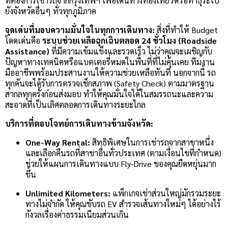
ที่ต้องการเช่ารถจากกรุงเทพฯ เพื่อเดินทางท่องเที่ยวหรือทำธุระไป
ยังจังหวัดอื่นๆ ทั่วทุกภูมิภาค
จุดเด่นที่มอบความมั่นใจในทุกการเดินทาง:
สิ่งที่ทำให้ Budget
โดดเด่นคือ
ระบบช่วยเหลือฉุกเฉินตลอด 24 ชั่วโมง (Roadside
Assistance)
ที่มีความเข้มแข็งและรวดเร็ว ไม่ว่าคุณจะเผชิญกับ
ปัญหาทางเทคนิคหรือแบตเตอรี่หมดในพื้นที่ที่ไม่คุ้นเคย ทีมงาน
มืออาชีพพร้อมประสานงานให้ความช่วยเหลือทันที นอกจากนี้ รถ
ทุกคันจะได้รับการตรวจเช็กสภาพ (Safety Check) ตามมาตรฐาน
สากลทุกครั้งก่อนส่งมอบ ทำให้คุณมั่นใจได้ในสมรรถนะและความ
สะอาดที่เป็นเลิศตลอดการเดินทางระยะไกล
บริการที่ตอบโจทย์การเดินทางข้ามจังหวัด:
One-Way Rental:
สิทธิพิเศษในการเช่ารถจากสาขาหนึ่ง
และเลือกคืนรถที่สาขาอื่นทั่วประเทศ (ตามเงื่อนไขที่กำหนด)
ช่วยให้แผนการเดินทางแบบ Fly-Drive ของคุณยืดหยุ่นมาก
ขึ้น
Unlimited Kilometers:
แพ็กเกจเช่าส่วนใหญ่มักรวมระยะ
ทางไม่จำกัด ให้คุณขับรถ EV สำรวจเส้นทางใหม่ๆ ได้อย่างไร้
กังวลเรื่องค่าธรรมเนียมส่วนเกิน