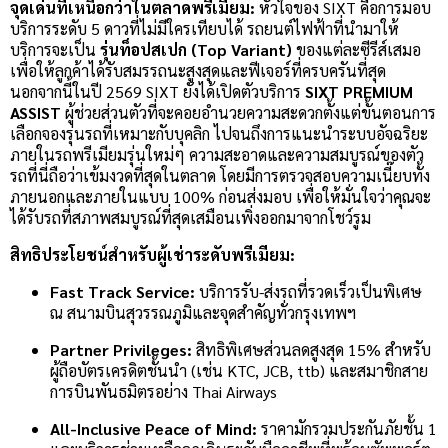
จุดเด่นที่เหนือกว่าในตลาดพรีเมียม:
หัวใจของ SIXT คือการมอบ
บริการระดับ 5 ดาวที่ไม่มีใครเทียบได้ รถยนต์ไฟฟ้าที่นำมาให้
บริการจะเป็น
รุ่นท็อปสเปก (Top Variant)
ของแต่ละซีรีส์เสมอ
เพื่อให้ลูกค้าได้รับสมรรถนะสูงสุดและฟีเจอร์ที่ครบครันที่สุด
นอกจากนี้ในปี 2569 SIXT ยังได้เปิดตัวบริการ
SIXT PREMIUM
ASSIST
ผู้ช่วยส่วนตัวที่จะคอยอำนวยความสะดวกตั้งแต่ขั้นตอนการ
เลือกจองรุ่นรถที่เหมาะกับบุคลิก ไปจนถึงการแนะนำระบบอัจฉริยะ
ภายในรถพรีเมียมรุ่นใหม่ๆ ความสะอาดและความสมบูรณ์ของตัว
รถที่นี่ถือว่าเข้มงวดที่สุดในตลาด โดยมีการตรวจสอบความเนี๊ยบทั้ง
ภายนอกและภายในแบบ 100% ก่อนส่งมอบ เพื่อให้มั่นใจว่าคุณจะ
ได้รับรถที่สภาพสมบูรณ์ที่สุดเสมือนเพิ่งออกมาจากโชว์รูม
สิทธิประโยชน์สำหรับผู้เช่าระดับพรีเมียม:
Fast Track Service:
บริการรับ-ส่งรถที่รวดเร็วเป็นพิเศษ
ณ สนามบินสุวรรณภูมิและจุดสำคัญทั่วกรุงเทพฯ
Partner Privileges:
สิทธิพิเศษส่วนลดสูงสุด 15% สำหรับ
ผู้ถือบัตรเครดิตชั้นนำ (เช่น KTC, JCB, ttb) และสมาชิกสาย
การบินพันธมิตรอย่าง Thai Airways
All-Inclusive Peace of Mind:
ราคามักรวมประกันภัยชั้น 1