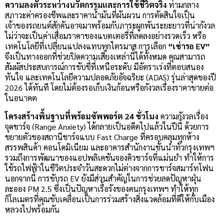
ความลงตัวระหว่างนวัตกรรมและการใช้ชีวิตจริง
ท่ามกลาง
สภาวะค่าครองชีพและราคาน้ำมันที่ผันผวน การตัดสินใจเป็น
เจ้าของรถยนต์สักคันอาจมาพร้อมกับภาระผูกพันระยะยาวที่น่ากังวล
ไม่ว่าจะเป็นค่าเสื่อมราคาของแบตเตอรี่ที่ลดลงอย่างรวดเร็ว หรือ
เทคโนโลยีที่เปลี่ยนแปลงแทบทุกไตรมาส การเลือก
“เช่ารถ EV”
จึงเป็นทางออกที่ช่วยปิดความเสี่ยงเหล่านี้ได้ทั้งหมด คุณสามารถ
สัมผัสประสบการณ์การขับขี่ที่เหนือระดับ มีอัตราเร่งที่ตอบสนอง
ทันใจ และเทคโนโลยีความปลอดภัยอัจฉริยะ (ADAS) รุ่นล่าสุดของปี
2026 ได้ทันที โดยไม่ต้องรอเก็บเงินก้อนหรือกังวลเรื่องราคาขายต่อ
ในอนาคต
โครงสร้างพื้นฐานที่พร้อมซัพพอร์ต 24 ชั่วโมง
ความกังวลเรื่อง
จุดชาร์จ (Range Anxiety) ได้กลายเป็นอดีตไปแล้วในปีนี้ ด้วยการ
ขยายตัวของสถานีชาร์จแบบ Fast Charge ที่ครอบคลุมทุกห้าง
สรรพสินค้า คอนโดมิเนียม และอาคารสำนักงานชั้นนำทั่วกรุงเทพฯ
รวมถึงการพัฒนาของแอปพลิเคชันจองคิวชาร์จที่แม่นยำ ทำให้การ
ใช้รถไฟฟ้าในชีวิตประจำวันสะดวกไม่ต่างจากการชาร์จสมาร์ทโฟน
นอกจากนี้ การขับรถ EV ยังมีส่วนสำคัญในการช่วยลดปัญหาฝุ่น
ละออง PM 2.5 ซึ่งเป็นปัญหาเรื้อรังของคนกรุงเทพฯ ทำให้ทุก
กิโลเมตรที่คุณขับเคลื่อนเป็นการร่วมสร้างสิ่งแวดล้อมที่ดีให้กับเมือง
หลวงไปพร้อมกัน