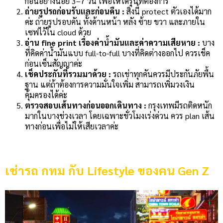
ก่อนอย่างน้อย 3–7 วัน เพื่อให้ได้รุ่นที่ต้องการ
ถ่ายรูปรถก่อนรับและก่อนคืน :
สิ่งนี้ protect ตัวเองได้มาก
ค่ะ ถ่ายรูปรอบคัน ทั้งด้านหน้า หลัง ซ้าย ขวา และภายใน
เซฟไว้ใน cloud ด้วย
อ่าน fine print เรื่องค่าน้ำมันและค่าความเสียหาย :
บาง
ที่คิดค่าน้ำมันแบบ full-to-full บางที่คิดต่างออกไป ควรเช็ค
ก่อนเซ็นสัญญาค่ะ
เช็คประกันที่รวมมาด้วย :
รถเช่าทุกคันควรมีประกันภัยพื้น
ฐาน แต่ถ้าต้องการความมั่นใจเพิ่ม สามารถเพิ่มวงเงิน
คุ้มครองได้ค่ะ
ตรวจสอบเส้นทางก่อนออกเดินทาง :
กรุงเทพมีรถติดหนัก
มากในบางช่วงเวลา โดยเฉพาะชั่วโมงเร่งด่วน ควร plan เส้น
ทางก่อนเพื่อไม่ให้เสียเวลาค่ะ
เช่ารถ กทม กับ Lifestyle ของคน Gen Z