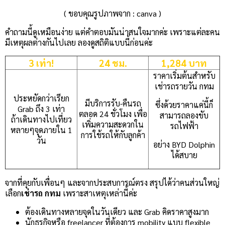
( ขอบคุณรูปภาพจาก : canva )
คำถามนี้ดูเหมือนง่าย แต่คำตอบมันน่าสนใจมากค่ะ เพราะแต่ละคน
มีเหตุผลต่างกันไปเลย ลองดูสถิติแบบนี้ก่อนค่ะ
3 เท่า!
24 ชม.
1,284 บาท
ราคาเริ่มต้นสำหรับ
เช่ารถรายวัน กทม
ประหยัดกว่าเรียก
มีบริการรับ-คืนรถ
ซึ่งด้วยราคาแค่นี้ก็
Grab ถึง 3 เท่า
ตลอด 24 ชั่วโมง เพื่อ
สามารถลองขับ
ถ้าเดินทางไปเที่ยว
เพิ่มความสะดวกใน
รถไฟฟ้า
หลายๆจุดภายใน 1
การใช้รถให้กับลูกค้า
วัน
อย่าง BYD Dolphin
ได้สบาย
จากที่คุยกับเพื่อนๆ และจากประสบการณ์ตรง สรุปได้ว่าคนส่วนใหญ่
เลือก
เช่ารถ กทม
เพราะสาเหตุเหล่านี้ค่ะ
ต้องเดินทางหลายจุดในวันเดียว และ Grab คิดราคาสูงมาก
นักธุรกิจหรือ freelancer ที่ต้องการ mobility แบบ flexible