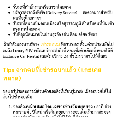
รับรถที่สำนักงานหรือสาขาโดยตรง
บริการส่งรถถึงที่พัก (Delivery Service) — สะดวกมากสำหรับ
คนที่อยู่ไกลสาขา
รับรถที่สนามบินดอนเมืองหรือสุวรรณภูมิ สำหรับคนที่บินเข้า
กรุงเทพโดยตรง
รับที่จุดนัดหมายในย่านธุรกิจ เช่น สีลม อโศก รัชดา
ถ้ากำลังมองหาบริกา
เช่ารถ กทม
ที่ครบวงจร ตั้งแต่รถประหยัดไป
ร
จนถึง Luxury SUV พร้อมบริการส่งถึงที่ ลองเช็คตัวเลือกทั้งหมดได้ที่
Exclusive Car Rental เลยค่ะ บริการ 24 ชั่วโมง ราคาโปร่งใสค่ะ
Tips จากคนที่เช่ารถมาแล้ว (และเคย
พลาด)
ขอแชร์ประสบการณ์ส่วนตัวและสิ่งที่เรียนรู้มาค่ะ เผื่อจะช่วยให้ไม่
ต้องไปซ้ำรอยเดิม
จองล่วงหน้าเสมอ โดยเฉพาะช่วงวันหยุดยาว :
อาทิ ช่วง
สงกรานต์ , ปีใหม่ หรือวันหยุดยาว รถจะเต็มเร็วมากค่ะ จอง