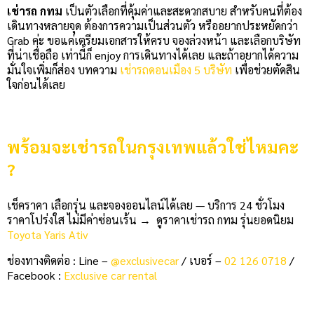
เช่ารถ กทม
เป็นตัวเลือกที่คุ้มค่าและสะดวกสบาย สำหรับคนที่ต้อง
เดินทางหลายจุด ต้องการความเป็นส่วนตัว หรืออยากประหยัดกว่า
Grab ค่ะ ขอแค่เตรียมเอกสารให้ครบ จองล่วงหน้า และเลือกบริษัท
ที่น่าเชื่อถือ เท่านี้ก็ enjoy การเดินทางได้เลย และถ้าอยากได้ความ
มั่นใจเพิ่มก็ส่อง บทความ
เช่ารถดอนเมือง 5 บริษัท
เพื่อช่วยตัดสิน
ใจก่อนได้เลย
พร้อมจะเช่ารถในกรุงเทพแล้วใช่ไหมคะ
?
เช็คราคา เลือกรุ่น และจองออนไลน์ได้เลย — บริการ 24 ชั่วโมง
ราคาโปร่งใส ไม่มีค่าซ่อนเร้น
→
ดูราคาเช่ารถ กทม รุ่นยอดนิยม
Toyota Yaris Ativ
ช่องทางติดต่อ : Line –
@exclusivecar
/ เบอร์ –
02 126 0718
/
Facebook :
Exclusive car rental