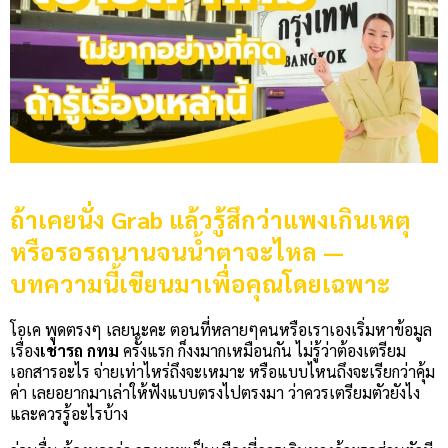
ถ้าเคยนั่ง Grab แล้วรู้สึกว่าแพงเกินเหตุ
หรือรอรถนานจนน้ำตาจะไหล —
บทความนี้เขียนมาเพื่อคุณโดยเฉพาะ
โอเค พูดตรงๆ เลยนะคะ ตอนที่หลายๆคนหรือเราเองเริ่มหาข้อมูล
เรื่อง
เช่ารถ กทม
ครั้งแรก ก็งงมากเหมือนกัน ไม่รู้ว่าต้องเตรียม
เอกสารอะไร จ่ายเท่าไหร่ถึงจะเหมาะ หรือแบบไหนถึงจะเรียกว่าคุ้ม
ค่า เลยอยากมาเล่าให้ฟังแบบตรงไปตรงมา ว่าควรเตรียมตัวยังไง
และควรรู้อะไรบ้าง