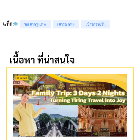
แท็ก:
รถเช่ากรุงเทพ
เช่ารถ กทม
เช่ารถรายวัน
เนื้อหา ที่น่าสนใจ