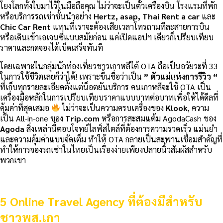
โยงโลกทั้งใบมาไว้ในมือถือคุณ ไม่ว่าจะเป็นตั๋วเครื่องบิน โรงแรมที่พัก
หรือบริการรถเช่าชั้นนำอย่าง
Hertz, asap, Thai Rent a car
และ
Chic Car Rent
แทนที่เราจะต้องเสียเวลาโทรถามทีละสายการบิน
หรือเดินเข้าเอเจนซี่แบบสมัยก่อน แค่เปิดแอปฯ เดียวก็เปรียบเทียบ
ราคาและกดจองได้เบ็ดเสร็จทันที
โดยเฉพาะในกลุ่มนักท่องเที่ยวชาวเกาหลีใต้ OTA ถือเป็นอวัยวะที่ 33
ในการใช้ชีวิตเลยก็ว่าได้! เพราะขึ้นชื่อว่าเป็น
” ตัวแม่แห่งการรีวิว “
ที่เก็บทุกรายละเอียดตั้งแต่น็อตยันบริการ คนเกาหลีจะใช้ OTA เป็น
เครื่องมือหลักในการเปรียบเทียบราคาแบบบาทต่อบาทเพื่อให้ได้ดีลที่
คุ้มค่าที่สุดเสมอ
ไม่ว่าจะเป็นความครบเครื่องของ
Klook
, ความ
เป็น All-in-one ของ
Trip.com
หรือการสะสมแต้ม AgodaCash ของ
Agoda
สิ่งเหล่านี้ตอบโจทย์ไลฟ์สไตล์ที่ต้องการความรวดเร็ว แม่นยำ
และความคุ้มค่าแบบจัดเต็ม ทำให้ OTA กลายเป็นสะพานเชื่อมสำคัญที่
ทำให้การจองรถเช่าในไทยเป็นเรื่องง่ายเพียงปลายนิ้วสัมผัสสำหรับ
พวกเขา
5 Online Travel Agency ที่ต้องมีสำหรับ
ชาวพส.เกา