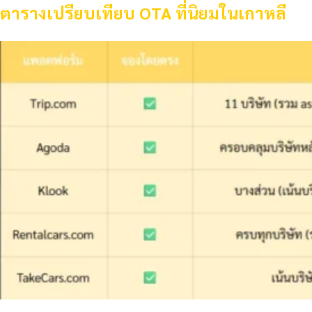
ตารางเปรียบเทียบ OTA ที่นิยมในเกาหลี