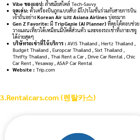
Vibe ของแอป:
ล้ำสมัยสไตล์ Tech-Savvy
จุดเด่น:
ตั๋วเครื่องบินถูกแบบสับ! มีโปรโมชั่นร่วมกับสายการบิน
เจ้าถิ่นอย่าง
Korean Air
และ
Asiana Airlines
บ่อยมาก
Gen Z Favorite:
มี
TripGenie (AI Planner)
ที่คุยโต้ตอบช่วย
วางแผนเที่ยวได้เหมือนมีบัดดี้ส่วนตัว และจองรถเช่าที่เกาะเชจู
ได้ง่ายสุดๆ
บริษัทรถเช่าที่ให้บริการ :
AVIS Thailand , Hertz Thailand ,
Budget Thailand , Europcar Thailand , Sixt Thailand ,
Thrifty Thailand , Thai Rent a Car , Drive Car Rental , Chic
Car Rent , Yesaway , ASAP Car Rental
Website :
Trip.com
3.Rentalcars.com (렌탈카스)