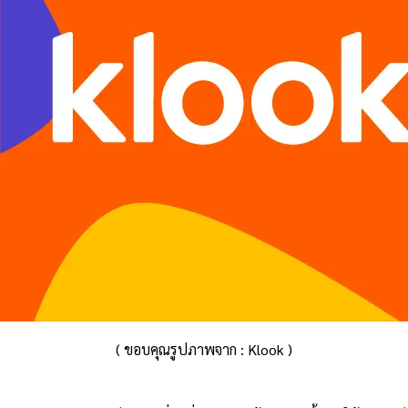
( ขอบคุณรูปภาพจาก : Klook )