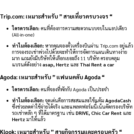
Trip.com: เหมาะสำหรับ ” สายเที่ยวครบวงจร “
ใครควรเลือก:
คนที่ต้องการความสะดวกแบบจบในแอปเดียว
(All-in-one)
ทำไมต้องเลือก:
หากคุณจองตั๋วเครื่องบินผ่าน Trip.com อยู่แล้ว
การจองรถเช่าพ่วงไปด้วยจะทำให้การจัดการแผนเดินทางง่าย
มาก แถมยังมีบริษัทให้เลือกเยอะถึง 11 บริษัท ครอบคลุม
แบรนด์ดังอย่าง
asap, Hertz
และ
Thai Rent a car
Agoda: เหมาะสำหรับ ” แฟนนคลับ Agoda “
ใครควรเลือก:
คนที่จองที่พักกับ Agoda เป็นประจำ
ทำไมต้องเลือก:
จุดเด่นคือการสะสมและใช้แต้ม
AgodaCash
ซึ่งช่วยลดค่าใช้จ่ายได้จริง และแพลตฟอร์มนี้เน้นคัดกรองบริษัท
รถเช่าหลัก ๆ ที่ได้มาตรฐาน เช่น
DRIVE, Chic Car Rent
และ
Hertz
มาให้แล้ว
Klook: เหมาะสำหรับ ” สายกิจกรรมและครอบครัว “