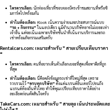
ใครควรเลือก:
นักท่องเที่ยวที่ชอบจองบัตรเข้าชมสถานที่หรือซิ
มการ์ดไปพร้อมกัน
ทำไมต้องเลือก:
Klook เน้นความง่ายและประสบการณ์แบบ
“รถ + กิจกรรม”
ในแอปเดียว แม้จำนวนบริษัทอาจไม่เยอะเท่า
เจ้าอื่น แต่จะเน้นเฉพาะบริษัทชั้นนำที่เน้นงานบริการและรถ
เช่าพร้อมกิจกรรมเสริมครับ
Rentalcars.com: เหมาะสำหรับ ” สายเปรียบเทียบราคา
“
ใครควรเลือก:
คนที่อยากเห็นตัวเลือกเยอะที่สุดเพื่อหาดีลที่ถูก
ที่สุด
ทำไมต้องเลือก:
นี่คือคลังข้อมูลรถเช่าที่ใหญ่ที่สุด เพราะ
รวบรวมไว้
“ครบทุกบริษัท”
ตั้งแต่แบรนด์อินเตอร์ไปจนถึง
แบรนด์ท้องถิ่นทั่วไทย ทำให้คุณเปรียบเทียบราคาได้อย่าง
ละเอียดก่อนตัดสินใจครับ
TakeCars.com: เหมาะสำหรับ ” สายลุย เน้นประหยัดและ
โปร่งใส “