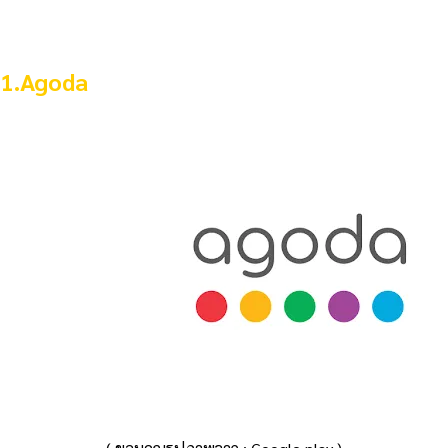
1.Agoda