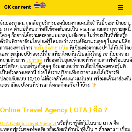
อันยองทุกคน เวลคัมทูบริการยอดนิยมจากแดนกิมจิ วันนี้ขอมาป้ายยา
5 OTA ตัวแม่ที่คนเกาหลีใช้จองกันจนเป็น Routine เลยค่ะ เพราะยุคนี้
ใครๆ ก็อยากได้ความสะดวกแบบกดปุ่มเดียวจบ ไม่ว่าจะเป็นที่พักหรือ
ตั๋วบินที่ราคาดีจนใจฟู แต่รู้ไหมคะว่าเทรนด์ที่มาแรงสุดๆ ในตอนนี้คือ
การมองหาบริการ
รถรับส่งสนามบิน
ที่เชื่อมต่อจากแอปฯ ได้ทันที โดย
เฉพาะกลุ่มอปป้าออนนี่ที่มาเที่ยวไทยกันเป็นแก๊งใหญ่ เขานิยมความ
สบายด้วยการ
เช่ารถตู้
เพื่อออกไปลุยแพ็กเกจทัวร์ตามคาเฟ่หรือแลนด์
มาร์คฮิตๆ แบบส่วนตัวสุดๆ ซึ่งบอกเลยว่าการเลือกใช้แพลตฟอร์มที่
เป็นตัวกลางเหล่านี้ ช่วยให้เราเปรียบเทียบราคาและได้บริการที่
ปลอดภัยแบบ 10/10 ไม่ต้องกลัวโดนแกงแน่นอน พร้อมแล้วมาส่องกัน
เลยว่ามีแอปไหนที่ชาวเกาโหลดติดเครื่องไว้บ้าง!
Online Travel Agency ( OTA ) คือ ?
OTA (Online Travel Agency)
หรือที่เรารู้จักกันในนาม
OTA
คือ
แพลตฟอร์มจองท่องเที่ยวอัจฉริยะที่ทำหน้าที่เป็น
” ตัวกลาง “
เชื่อม