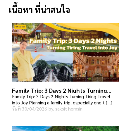
เนื้อหา ที่น่าสนใจ
Family Trip: 3 Days 2 Nights Turning
Tiring Travel into Joy
Family Trip: 3 Days 2 Nights Turning Tiring Travel
into Joy Planning a family trip, especially one t […]
วันที่
30/04/2026
by.
saksit homsin