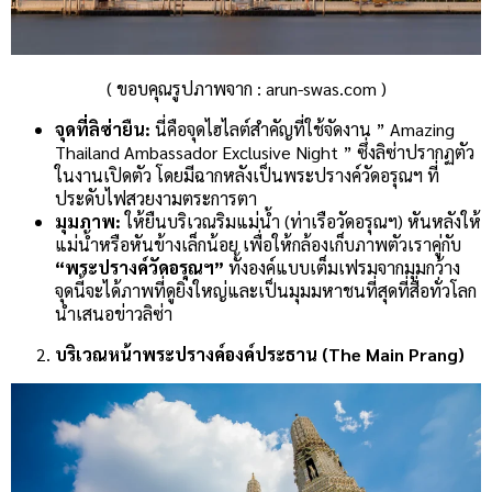
( ขอบคุณรูปภาพจาก : arun-swas.com )
จุดที่ลิซ่ายืน:
นี่คือจุดไฮไลต์สำคัญที่ใช้จัดงาน ” Amazing
Thailand Ambassador Exclusive Night ” ซึ่งลิซ่าปรากฏตัว
ในงานเปิดตัว โดยมีฉากหลังเป็นพระปรางค์วัดอรุณฯ ที่
ประดับไฟสวยงามตระการตา
มุมภาพ:
ให้ยืนบริเวณริมแม่น้ำ (ท่าเรือวัดอรุณฯ) หันหลังให้
แม่น้ำหรือหันข้างเล็กน้อย เพื่อให้กล้องเก็บภาพตัวเราคู่กับ
“พระปรางค์วัดอรุณฯ”
ทั้งองค์แบบเต็มเฟรมจากมุมกว้าง
จุดนี้จะได้ภาพที่ดูยิ่งใหญ่และเป็นมุมมหาชนที่สุดที่สื่อทั่วโลก
นำเสนอข่าวลิซ่า
บริเวณหน้าพระปรางค์องค์ประธาน (The Main Prang)