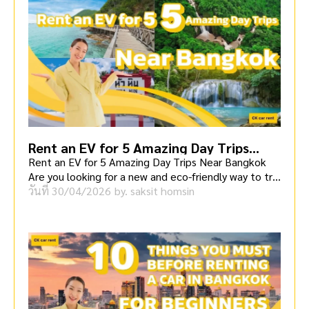
Rent an EV for 5 Amazing Day Trips
Near Bangkok
Rent an EV for 5 Amazing Day Trips Near Bangkok
Are you looking for a new and eco-friendly way to tr
[…]
วันที่
30/04/2026
by.
saksit homsin