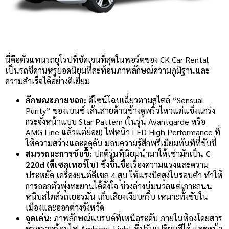
นี่คือตัวแทนรถยุโรปที่ชัดเจนที่สุดในพอร์ตของ CK Car Rental
เป็นรถซีดานหรูยอดนิยมที่สะท้อนภาพลักษณ์ความภูมิฐานและ
ความสำเร็จได้อย่างดีเยี่ยม
ลักษณะภายนอก:
ดีไซน์โฉบเฉี่ยวตามสไตล์ “Sensual
Purity” ของเบนซ์ เส้นสายด้านข้างดูพริ้วไหวแต่แข็งแกร่ง
กระจังหน้าแบบ Star Pattern (ในรุ่น Avantgarde หรือ
AMG Line แล้วแต่ย่อย) ไฟหน้า LED High Performance ที่
ให้ความสว่างและดูดุดัน มอบความรู้สึกพรีเมียมทันทีที่ขับขี่
สมรรถนะการขับขี่:
ปกติรุ่นที่นิยมนำมาให้เช่ามักเป็น
C
220d (ดีเซลเทอร์โบ)
ซึ่งขึ้นชื่อเรื่องความแรงและความ
ประหยัด เครื่องยนต์ดีเซล 4 สูบ ให้แรงบิดสูงในรอบต่ำ ทำให้
การออกตัวพุ่งทะยานได้ดั่งใจ ช่วงล่างนุ่มนวลแต่เกาะถนน
หนึบสไตล์รถเยอรมัน เก็บเสียงเงียบกริบ เหมาะทั้งขับใน
เมืองและออกต่างจังหวัด
จุดเด่น:
ภาพลักษณ์แบรนด์ที่เหนือระดับ ภายในห้องโดยสาร
หรูหราพร้อมไฟ Ambient Light ที่ปรับเปลี่ยนสีได้ และหน้า