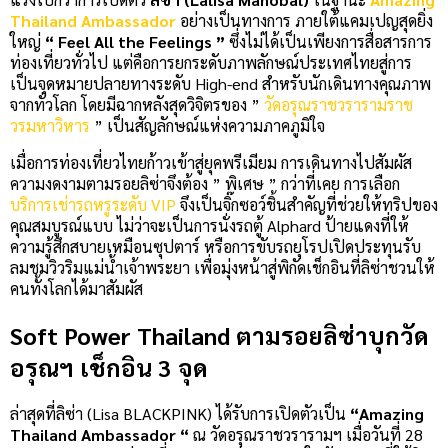
Thailand Ambassador
อย่างเป็นทางการ ภายใต้แคมเปญสุดยิ่ง
ใหญ่
“ Feel All the Feelings ”
ซึ่งไม่ได้เป็นเพียงการสื่อสารการ
ท่องเที่ยวทั่วไป แต่คือการยกระดับภาพลักษณ์ประเทศไทยสู่การ
เป็นจุดหมายปลายทางระดับ High-end สำหรับนักเดินทางคุณภาพ
จากทั่วโลก โดยมีฉากหลังสุดวิจิตรของ ”
วัดอรุณราชวรารามราช
วรมหาวิหาร
” เป็นสัญลักษณ์แห่งความภาคภูมิใจ
เมื่อการท่องเที่ยวไทยก้าวเข้าสู่ยุคพรีเมียม การเดินทางไปสัมผัส
ความงดงามตามรอยลิซ่าจึงต้อง ” พิเศษ ” กว่าที่เคย การเลือก
บริการเช่ารถหรูระดับ VIP
จึงเป็นจิ๊กซอว์ชิ้นสำคัญที่ช่วยให้ทริปของ
คุณสมบูรณ์แบบ ไม่ว่าจะเป็นการนั่งรถตู้ Alphard ป้ายแดงที่ให้
ความรู้สึกสบายเหมือนซุปตาร์ หรือการขับรถยุโรปเปิดประทุนรับ
ลมชมวิวริมแม่น้ำเจ้าพระยา เพื่อมุ่งหน้าสู่พิกัดเช็กอินที่ลิซ่าชวนให้
คนทั้งโลกได้มาสัมผัส
Soft Power Thailand ตามรอยลิซ่าบุกวัด
อรุณฯ เช็กอิน 3 จุด
ล่าสุดที่ลิซ่า (Lisa BLACKPINK) ได้รับการเปิดตัวเป็น
“Amazing
Thailand Ambassador “
ณ วัดอรุณราชวรารามฯ เมื่อวันที่ 28