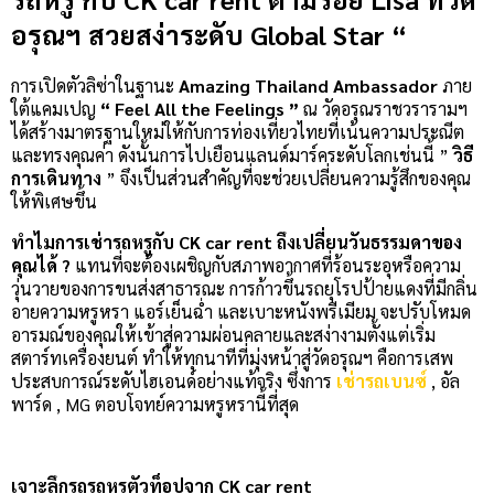
อรุณฯ สวยสง่าระดับ Global Star “
การเปิดตัวลิซ่าในฐานะ
Amazing Thailand Ambassador
ภาย
ใต้แคมเปญ
“ Feel All the Feelings ”
ณ วัดอรุณราชวรารามฯ
ได้สร้างมาตรฐานใหม่ให้กับการท่องเที่ยวไทยที่เน้นความประณีต
และทรงคุณค่า ดังนั้นการไปเยือนแลนด์มาร์คระดับโลกเช่นนี้ ”
วิธี
การเดินทาง
” จึงเป็นส่วนสำคัญที่จะช่วยเปลี่ยนความรู้สึกของคุณ
ให้พิเศษขึ้น
ทำไมการเช่ารถหรูกับ CK car rent ถึงเปลี่ยนวันธรรมดาของ
คุณได้ ?
แทนที่จะต้องเผชิญกับสภาพอากาศที่ร้อนระอุหรือความ
วุ่นวายของการขนส่งสาธารณะ การก้าวขึ้นรถยุโรปป้ายแดงที่มีกลิ่น
อายความหรูหรา แอร์เย็นฉ่ำ และเบาะหนังพรีเมียม จะปรับโหมด
อารมณ์ของคุณให้เข้าสู่ความผ่อนคลายและสง่างามตั้งแต่เริ่ม
สตาร์ทเครื่องยนต์ ทำให้ทุกนาทีที่มุ่งหน้าสู่วัดอรุณฯ คือการเสพ
ประสบการณ์ระดับไฮเอนด์อย่างแท้จริง ซึ่งการ
เช่ารถเบนซ์
, อัล
พาร์ด , MG ตอบโจทย์ความหรูหรานี้ที่สุด
เจาะลึกรถรถหรูตัวท็อปจาก CK car rent