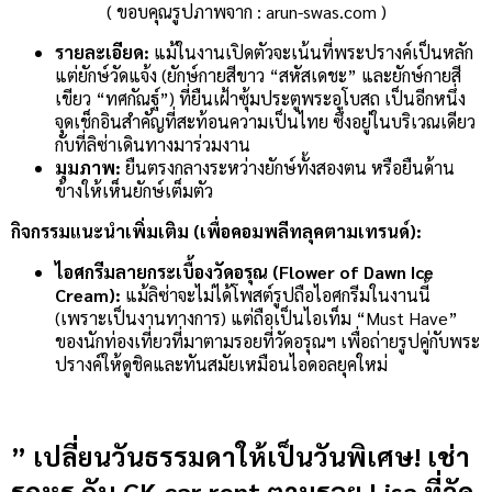
( ขอบคุณรูปภาพจาก : arun-swas.com )
รายละเอียด:
แม้ในงานเปิดตัวจะเน้นที่พระปรางค์เป็นหลัก
แต่ยักษ์วัดแจ้ง (ยักษ์กายสีขาว “สหัสเดชะ” และยักษ์กายสี
เขียว “ทศกัณฐ์”) ที่ยืนเฝ้าซุ้มประตูพระอุโบสถ เป็นอีกหนึ่ง
จุดเช็กอินสำคัญที่สะท้อนความเป็นไทย ซึ่งอยู่ในบริเวณเดียว
กับที่ลิซ่าเดินทางมาร่วมงาน
มุมภาพ:
ยืนตรงกลางระหว่างยักษ์ทั้งสองตน หรือยืนด้าน
ข้างให้เห็นยักษ์เต็มตัว
กิจกรรมแนะนำเพิ่มเติม (เพื่อคอมพลีทลุคตามเทรนด์):
ไอศกรีมลายกระเบื้องวัดอรุณ (Flower of Dawn Ice
Cream):
แม้ลิซ่าจะไม่ได้โพสต์รูปถือไอศกรีมในงานนี้
(เพราะเป็นงานทางการ) แต่ถือเป็นไอเท็ม “Must Have”
ของนักท่องเที่ยวที่มาตามรอยที่วัดอรุณฯ เพื่อถ่ายรูปคู่กับพระ
ปรางค์ให้ดูชิคและทันสมัยเหมือนไอดอลยุคใหม่
” เปลี่ยนวันธรรมดาให้เป็นวันพิเศษ! เช่า
รถหรู กับ CK car rent ตามรอย Lisa ที่วัด