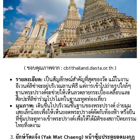
( ขอบคุณภาพจาก : cbtthailand.dasta.or.th )
รายละเอียด:
เป็นสัญลักษณ์สำคัญที่สุดของวัด แม้ในงาน
อีเวนต์ลิซ่าจะอยู่บริเวณลานพิธี แต่การเข้าไปถ่ายรูปใกล้ๆ
ฐานพระปรางค์จะช่วยให้เห็นลวดลายกระเบื้องเคลือบและ
ศิลปะที่ลิซ่าร่วมโปรโมทในฐานะทูตท่องเที่ยว
มุมภาพ:
เดินขึ้นไปบริเวณชั้นฐานของพระปรางค์ ถ่ายมุม
เสยเล็กน้อยเพื่อให้เห็นยอดพระปรางค์ตัดกับท้องฟ้า หรือยืน
ที่ซุ้มประตูทางเข้าพระปรางค์เพื่อให้ได้มิติของสถาปัตยกรรม
ไทยที่งดงาม
ยักษ์วัดแจ้ง (Yak Wat Chaeng) หน้าซุ้มประตูยอดมงกุฎ