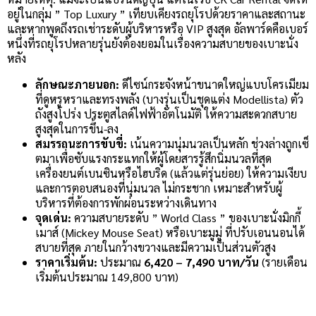
อยู่ในกลุ่ม ” Top Luxury ” เทียบเคียงรถยุโรปด้วยราคาและสถานะ
และหากพูดถึงรถเช่าระดับผู้บริหารหรือ VIP สูงสุด อัลพาร์ดคือเบอร์
หนึ่งที่รถยุโรปหลายรุ่นยังต้องยอมในเรื่องความสบายของเบาะนั่ง
หลัง
ลักษณะภายนอก:
ดีไซน์กระจังหน้าขนาดใหญ่แบบโครเมียม
ที่ดูหรูหราและทรงพลัง (บางรุ่นเป็นชุดแต่ง Modellista) ตัว
ถังสูงโปร่ง ประตูสไลด์ไฟฟ้าอัตโนมัติ ให้ความสะดวกสบาย
สูงสุดในการขึ้น-ลง
สมรรถนะการขับขี่:
เน้นความนุ่มนวลเป็นหลัก ช่วงล่างถูกเซ็
ตมาเพื่อซับแรงกระแทกให้ผู้โดยสารรู้สึกนิ่มนวลที่สุด
เครื่องยนต์เบนซินหรือไฮบริด (แล้วแต่รุ่นย่อย) ให้ความเงียบ
และการตอบสนองที่นุ่มนวล ไม่กระชาก เหมาะสำหรับผู้
บริหารที่ต้องการพักผ่อนระหว่างเดินทาง
จุดเด่น:
ความสบายระดับ ” World Class ” ของเบาะนั่งมิกกี้
เมาส์ (Mickey Mouse Seat) หรือเบาะมูมู่ ที่ปรับเอนนอนได้
สบายที่สุด ภายในกว้างขวางและมีความเป็นส่วนตัวสูง
ราคาเริ่มต้น:
ประมาณ
6,420 – 7,490 บาท/วัน
(รายเดือน
เริ่มต้นประมาณ 149,800 บาท)