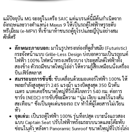
แม้ปัจจุบัน MG จะอยู่ในเครือ SAIC แต่แบรนด์นี้มีต้นกำเนิดจาก
อังกฤษและวางตำแหน่ง Maxus 9 ให้เป็นรถตู้ไฟฟ้าหรูระดับ
พรีเมียม (e-MPV) ที่เข้ามาท้าชนรถตู้ยุโรปและญี่ปุ่นอย่างสม
ศักดิ์ศรี
ลักษณะภายนอก:
มาในรูปทรงกล่องที่ดูล้ำสมัย (Futuristic)
กระจังหน้าแบบ Grille-Less Design บ่งบอกความเป็นรถยนต์
ไฟฟ้า 100% ไฟหน้าทรงเพรียวบาง ประตูสไลด์ไฟฟ้าทั้ง
สองข้าง ตัวรถมีขนาดใหญ่โอ่อ่า ให้ความรู้สึกเหมือนนั่งเครื่อง
บินเฟิร์สคลาส
สมรรถนะการขับขี่:
ขับเคลื่อนด้วยมอเตอร์ไฟฟ้า 100% ให้
พละกำลังสูงสุดกว่า 245 แรงม้า แรงบิดสูงสุด 350 นิวตัน
เมตร แบตเตอรี่ขนาดใหญ่ที่วิ่งได้ไกลกว่า 540 กม. ต่อการ
ชาร์จ (NEDC) การขับขี่จะมีความ “นุ่ม เงียบ และไร้แรงสั่น
สะเทือน” ซึ่งเป็นจุดเด่นของรถ EV ทำให้ผู้โดยสารไม่เวียน
หัว
จุดเด่น:
เป็นรถตู้ไฟฟ้า 100% รุ่นท็อปสุด เบาะนั่งแถวสอง
แบบ Captain Seat ปรับไฟฟ้าพร้อมระบบนวดและโต๊ะพับ
ซ่อนในตัว หลังคา Panoramic Sunroof ขนาดใหญ่ที่โปร่งโล่ง