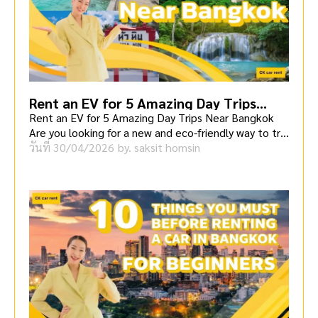
Rent an EV for 5 Amazing Day Trips
Near Bangkok
Rent an EV for 5 Amazing Day Trips Near Bangkok
Are you looking for a new and eco-friendly way to tr
[…]
วันที่
30/04/2026
by.
saksit homsin