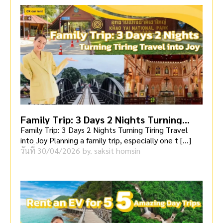
Family Trip: 3 Days 2 Nights Turning
Tiring Travel into Joy
Family Trip: 3 Days 2 Nights Turning Tiring Travel
into Joy Planning a family trip, especially one t […]
วันที่
30/04/2026
by.
saksit homsin