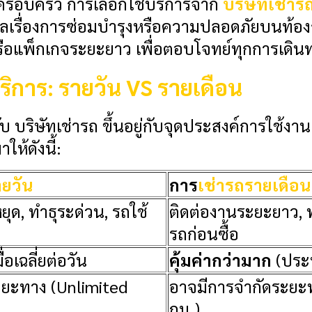
ับครอบครัว การเลือกใช้บริการจาก
บริษัทเช่าร
ังวลเรื่องการซ่อมบำรุงหรือความปลอดภัยบนท้อง
ือแพ็กเกจระยะยาว เพื่อตอบโจทย์ทุกการเดิน
ริการ: รายวัน VS รายเดือน
ับ
บริษัทเช่ารถ
ขึ้นอยู่กับจุดประสงค์การใช้งา
ห้ดังนี้:
ายวัน
การ
เช่ารถรายเดือน
หยุด, ทำธุระด่วน, รถใช้
ติดต่องานระยะยาว, 
รถก่อนซื้อ
่อเฉลี่ยต่อวัน
คุ้มค่ากว่ามาก
(ประห
ะยะทาง (Unlimited
อาจมีการจำกัดระยะท
กม.)