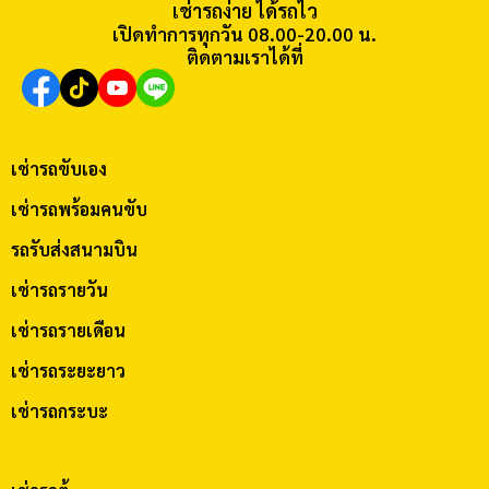
เช่ารถง่าย ได้รถไว
เปิดทำการทุกวัน 08.00-20.00 น.
ติดตามเราได้ที่
เช่ารถขับเอง
เช่ารถพร้อมคนขับ
รถรับส่งสนามบิน
เช่ารถรายวัน
เช่ารถรายเดือน
เช่ารถระยะยาว
เช่ารถกระบะ