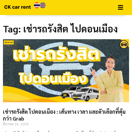
Tag: เช่ารถรังสิต ไปดอนเมือง
เช่ารถรังสิต ไปดอนเมือง : เส้นทาง เวลา และตัวเลือกที่คุ้ม
กว่า Grab
มีนาคม 26, 2026