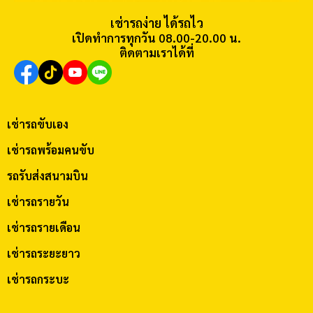
เช่ารถง่าย ได้รถไว
เปิดทำการทุกวัน 08.00-20.00 น.
ติดตามเราได้ที่
เช่ารถขับเอง
เช่ารถพร้อมคนขับ
รถรับส่งสนามบิน
เช่ารถรายวัน
เช่ารถรายเดือน
เช่ารถระยะยาว
เช่ารถกระบะ