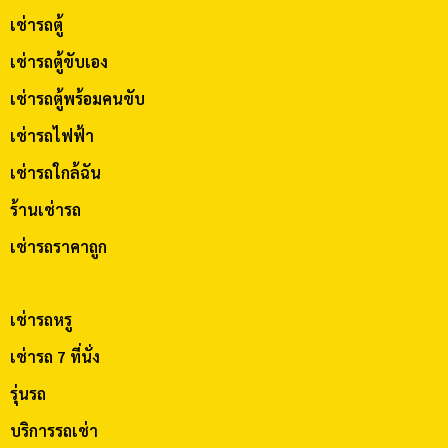
เช่ารถตู้
เช่ารถตู้ขับเอง
เช่ารถตู้พร้อมคนขับ
เช่ารถไฟฟ้า
เช่ารถใกล้ฉัน
ร้านเช่ารถ
เช่ารถราคาถูก
เช่ารถหรู
เช่ารถ 7 ที่นั่ง
รุ่นรถ
บริการรถเช่า