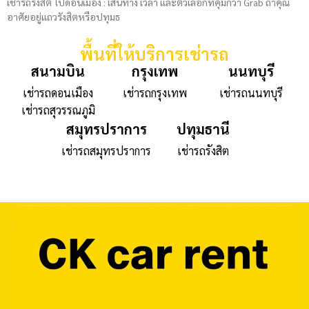
เช่ารถรังสิต ไปดอนเมือง : เส้นทาง เวลา และตัวเลือกที่คุ้มกว่า Grab ถ้าคุณ
อาศัยอยู่แถวรังสิตหรือปทุมธ
พื้นที่ให้บริการเช่ารถ
สนามบิน
กรุงเทพ
นนทบุรี
เช่ารถดอนเมือง
เช่ารถกรุงเทพ
เช่ารถนนทบุรี
เช่ารถสุวรรณภูมิ
สมุทรปราการ
ปทุมธานี
เช่ารถสมุทรปราการ
เช่ารถรังสิต