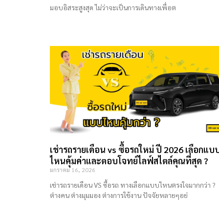
มอบอิสระสูงสุด ไม่ว่าจะเป็นการเดินทางเพื่อต
เช่ารถรายเดือน vs ซื้อรถใหม่ ปี 2026 เลือกแบ
ไหนคุ้มค่าและตอบโจทย์ไลฟ์สไตล์คุณที่สุด ?
มกราคม 16, 2026
เช่ารถรายเดือน VS ซื้อรถ ทางเลือกแบบไหนตรงใจมากกว่า ?
ต่างคน ต่างมุมมอง ต่างการใช้งาน ปัจจัยหลายๆอย่