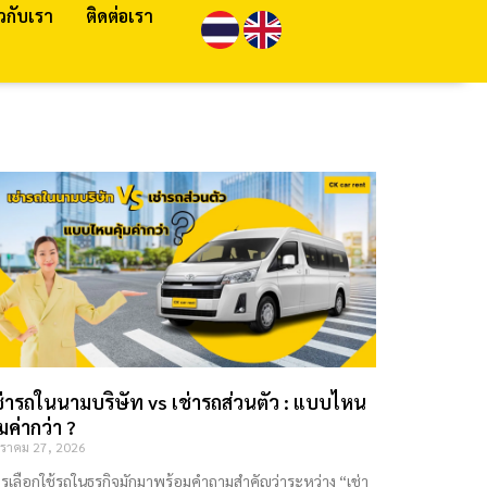
ยวกับเรา
ติดต่อเรา
ช่ารถในนามบริษัท vs เช่ารถส่วนตัว : แบบไหน
้มค่ากว่า ?
ราคม 27, 2026
รเลือกใช้รถในธุรกิจมักมาพร้อมคำถามสำคัญว่าระหว่าง “เช่า