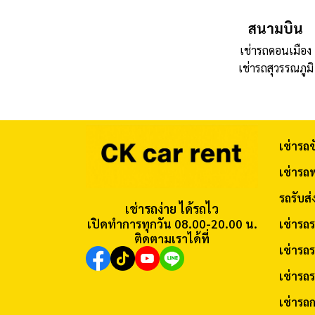
สนามบิน
เช่ารถดอนเมือง
เช่ารถสุวรรณภูมิ
เช่ารถ
เช่ารถ
รถรับส
เช่ารถง่าย ได้รถไว
เปิดทำการทุกวัน 08.00-20.00 น.
เช่ารถ
ติดตามเราได้ที่
เช่ารถ
เช่ารถ
เช่ารถ