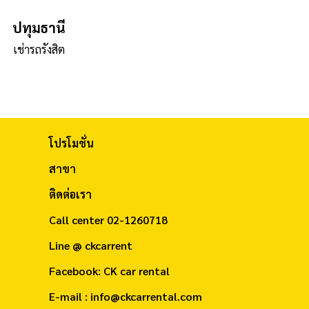
ปทุมธานี
เช่ารถรังสิต
โปรโมชั่น
สาขา
ติดต่อเรา
Call center
02-1260718
Line @ ckcarrent
Facebook: CK car rental
E-mail : info@ckcarrental.com