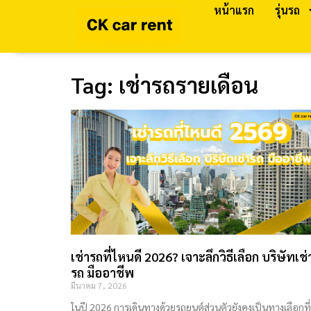
หน้าแรก
รุ่นรถ
Tag: เช่ารถรายเดือน
เช่ารถที่ไหนดี 2026? เจาะลึกวิธีเลือก บริษัทเช่
รถ มืออาชีพ
มีนาคม 7, 2026
ในปี 2026 การเดินทางด้วยรถยนต์ส่วนตัวยังคงเป็นทางเลือกที่