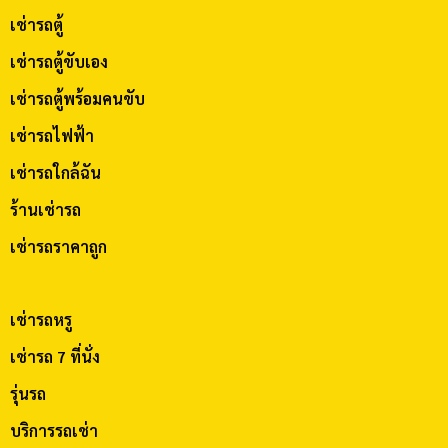
เช่ารถตู้
เช่ารถตู้ขับเอง
เช่ารถตู้พร้อมคนขับ
เช่ารถไฟฟ้า
เช่ารถใกล้ฉัน
ร้านเช่ารถ
เช่ารถราคาถูก
เช่ารถหรู
เช่ารถ 7 ที่นั่ง
รุ่นรถ
บริการรถเช่า