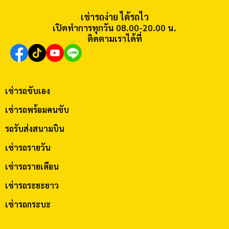
เช่ารถง่าย ได้รถไว
เปิดทำการทุกวัน 08.00-20.00 น.
ติดตามเราได้ที่
เช่ารถขับเอง
เช่ารถพร้อมคนขับ
รถรับส่งสนามบิน
เช่ารถรายวัน
เช่ารถรายเดือน
เช่ารถระยะยาว
เช่ารถกระบะ