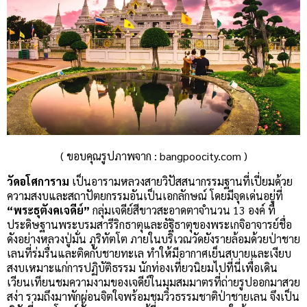
( ขอบคุณรูปภาพจาก : bangpoocity.com )
วัดอโศการาม
เป็นอารามหลวงสายวิปัสสนากรรมฐานที่เปี่ยมด้วย
ความสงบและสถาปัตยกรรมอันเป็นเอกลักษณ์ โดยมีจุดเด่นอยู่ที่
“พระธุตังคเจดีย์”
กลุ่มเจดีย์สีขาวสะอาดตาจำนวน 13 องค์ ที่
ประดิษฐานพระบรมสารีริกธาตุและอัฐิธาตุของพระเกจิอาจารย์ชื่อ
ดังอย่างหลวงปู่มั่น ภูริทัตโต ภายในบริเวณวัดยังรายล้อมด้วยป่าชาย
เลนที่ร่มรื่นและติดกับชายทะเล ทำให้มีอากาศเย็นสบายและเงียบ
สงบเหมาะแก่การปฏิบัติธรรม นักท่องเที่ยวนิยมไปที่นี่เพื่อเดิน
เวียนเทียนชมความงามของเจดีย์ในมุมสมมาตรที่ถ่ายรูปออกมาสวย
สง่า รวมถึงมาพักผ่อนจิตใจพร้อมชมวิวธรรมชาติป่าชายเลน จึงเป็น