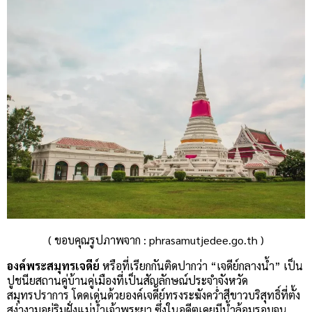
( ขอบคุณรูปภาพจาก : phrasamutjedee.go.th )
องค์พระสมุทรเจดีย์
หรือที่เรียกกันติดปากว่า “เจดีย์กลางน้ำ” เป็น
ปูชนียสถานคู่บ้านคู่เมืองที่เป็นสัญลักษณ์ประจำจังหวัด
สมุทรปราการ โดดเด่นด้วยองค์เจดีย์ทรงระฆังคว่ำสีขาวบริสุทธิ์ที่ตั้ง
สง่างามอยู่ริมฝั่งแม่น้ำเจ้าพระยา ซึ่งในอดีตเคยมีน้ำล้อมรอบจน