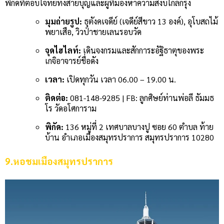
พิกัดที่ตอบโจทย์ทั้งสายบุญและผู้ที่มองหาความสงบใกล้กรุง
มุมถ่ายรูป:
ธุตังคเจดีย์ (เจดีย์สีขาว 13 องค์), อุโบสถไม้
พยาเสือ, วิวป่าชายเลนรอบวัด
จุดไฮไลท์:
เดินจงกรมและสักการะอัฐิธาตุของพระ
เกจิอาจารย์ชื่อดัง
เวลา:
เปิดทุกวัน เวลา 06.00 – 19.00 น.
ติดต่อ:
081-148-9285 | FB: ลูกศิษย์ท่านพ่อลี ธัมมธ
โร วัดอโศการาม
พิกัด:
136 หมู่ที่ 2 เทศบาลบางปู ซอย 60 ตำบล ท้าย
บ้าน อำเภอเมืองสมุทรปราการ สมุทรปราการ 10280
9.
หอชมเมืองสมุทรปราการ