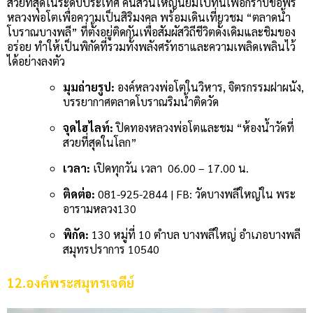
สวยที่สุดในระดับประเทศ คนส่วนใหญ่นิยมไปที่นี่เพื่อกราบขอพร
หลวงพ่อโตเพื่อความเป็นสิริมงคล พร้อมเดินเที่ยวชม “ตลาดน้ำ
โบราณบางพลี” ที่ตั้งอยู่ติดกันเพื่อสัมผัสวิถีชีวิตดั้งเดิมและชิมของ
อร่อย ทำให้เป็นพิกัดที่รวมทั้งพลังศรัทธาและความเพลิดเพลินไว้
ได้อย่างลงตัว
มุมถ่ายรูป:
องค์หลวงพ่อโตในวิหาร, จิตรกรรมฝาผนัง,
บรรยากาศตลาดโบราณริมน้ำติดวัด
จุดไฮไลท์:
ปิดทองหลวงพ่อโตและชม “ห้องน้ำวัดที่
สวยที่สุดในโลก”
เวลา:
เปิดทุกวัน เวลา 06.00 – 17.00 น.
ติดต่อ:
081-925-2844 | FB: วัดบางพลีใหญ่ใน พระ
อารามหลวง130
พิกัด:
130 หมู่ที่ 10 ตำบล บางพลีใหญ่ อำเภอบางพลี
สมุทรปราการ 10540
12.องค์พระสมุทรเจดีย์