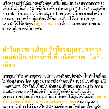
หรือครอบครัวได้อย่างลงตัวที่สุด เตรียมสัมผัสประสบการณ์การท่อง
เที่ยวที่เต็มอิ่มกับ 20 พิกัดที่เราคัดมาให้แล้วว่า “ปังจริง” จนคุณต้อง
อยากสตาร์ทรถออกไปเที่ยวสมุทรปราการเดี๋ยวนี้เลย และสำหรับ
กลุ่มครอบครัวหรือกลุ่มเพื่อนที่ต้องการเที่ยวให้ครบทั้ง 20 จุด
แนะนำให้ใช้บริการ
เช่ารถอัลพาร์ด
เพื่อความสะดวกสบายและ
รองรับผู้โดยสารได้มากขึ้น
ทำไมควรมาเยือน ที่เที่ยวสมุทรปราการ:
เสน่ห์เมืองปากน้ำที่เที่ยวได้ครบจบในวัน
เดียว
หากคุณกำลังมองหาจุดหมายปลายทางที่ตอบโจทย์ทุกไลฟ์สไตล์โดย
ไม่ต้องเดินทางไกล สมุทรปราการคือคำตอบที่สมบูรณ์แบบที่สุดในปี
2569 นี้ครับ จังหวัดนี้เปี่ยมไปด้วยเสน่ห์ที่ผสมผสานระหว่างความ
ทันสมัยของคาเฟ่ดีไซน์เก๋เข้ากับวิถีชีวิตดั้งเดิมริมฝั่งแม่น้ำ
เจ้าพระยาอย่างลงตัว การมาเยือนที่นี่จะทำให้คุณได้สัมผัสกับ
สถาน
ที่ท่องเที่ยวที่สำคัญของจังหวัดสมุทรปราการ
ที่มีความหลาก
หลายระดับโลก ไม่ว่าจะเป็นพิพิธภัณฑ์กลางแจ้งที่ใหญ่ที่สุด หรือ