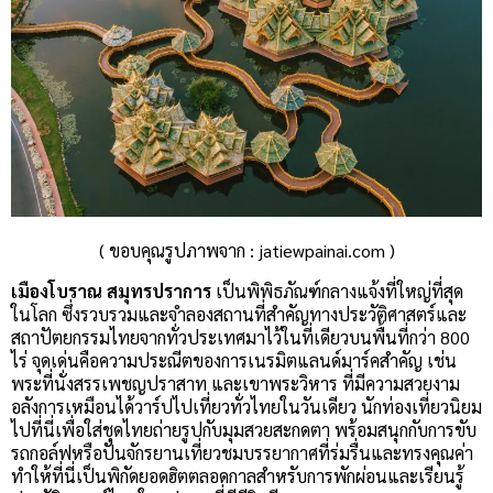
( ขอบคุณรูปภาพจาก : jatiewpainai.com )
เมืองโบราณ สมุทรปราการ
เป็นพิพิธภัณฑ์กลางแจ้งที่ใหญ่ที่สุด
ในโลก ซึ่งรวบรวมและจำลองสถานที่สำคัญทางประวัติศาสตร์และ
สถาปัตยกรรมไทยจากทั่วประเทศมาไว้ในที่เดียวบนพื้นที่กว่า 800
ไร่ จุดเด่นคือความประณีตของการเนรมิตแลนด์มาร์คสำคัญ เช่น
พระที่นั่งสรรเพชญปราสาท และเขาพระวิหาร ที่มีความสวยงาม
อลังการเหมือนได้วาร์ปไปเที่ยวทั่วไทยในวันเดียว นักท่องเที่ยวนิยม
ไปที่นี่เพื่อใส่ชุดไทยถ่ายรูปกับมุมสวยสะกดตา พร้อมสนุกกับการขับ
รถกอล์ฟหรือปั่นจักรยานเที่ยวชมบรรยากาศที่ร่มรื่นและทรงคุณค่า
ทำให้ที่นี่เป็นพิกัดยอดฮิตตลอดกาลสำหรับการพักผ่อนและเรียนรู้