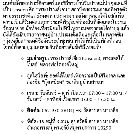
มนต์ขลังของประวัติศาสตร์และวิถีชาวบ้านริมปากแม่น้ำ จุดเด่นที่
เป็น Unseen คือ “พระปรางค์เอน” สถาปัตยกรรมเก่าแก่ที่ทรุดตัว
ตามธรรมชาติแต่ยังคงความสง่างาม รวมถึงการลอดใต้โบสถ์เพื่อ
ความเป็นสิริมงคลและการชมพิพิธภัณฑ์ท้องถิ่นที่จัดแสดงโบราณ
วัตถุหายาก นักท่องเที่ยวนิยมไปที่นี่เพราะนอกจากจะได้ทำบุญแล้ว
ยังได้สัมผัสบรรยากาศหมู่บ้านประมงดั้งเดิมและต้องไม่พลาดชิม
“กุ้งเหยียด” ของดีชื่อดังประจำชุมชน ทำให้ที่นี่เป็นพิกัดที่ตอบ
โจทย์ทั้งสายบุญและสายกินที่อยากสัมผัสวิถีไทยแท้ๆ
มุมถ่ายรูป:
พระปรางค์เอียง (Unseen), ทางลอดใต้
โบสถ์, หลวงพ่อโตองค์ใหญ่
จุดไฮไลท์:
ลอดใต้โบสถ์เพื่อความเป็นสิริมงคล และ
ลองชิม “กุ้งเหยียด” ของดีหมู่บ้านสาขลา
เวลา:
วันจันทร์ – ศุกร์ เปิดเวลา 07:00 – 17:00 น. /
วันเสาร์ – อาทิตย์ เปิดเวลา 07:00 – 17:30 น.
ติดต่อ:
062-970-3818 | FB: วัดสาขลา นาเกลือ
พิกัด:
19 หมู่ที่ 3 ถนน สุขสวัสดิ์-สาขลา นาเกลือ
อำเภอพระสมุทรเจดีย์ สมุทรปราการ 10290