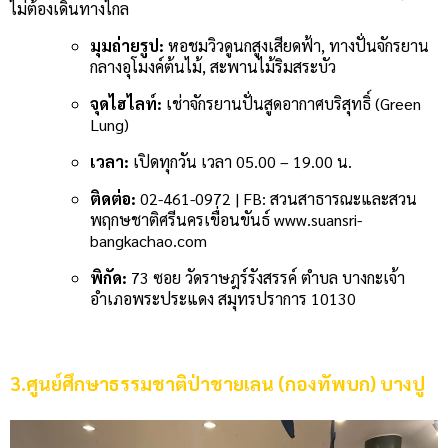
ไม่ต้องเดินทางไกล
มุมถ่ายรูป:
หอชมวิวดูนกสูงเสียดฟ้า, ทางปั่นจักรยาน
กลางอุโมงค์ต้นไม้, สะพานไม้ริมสระบัว
จุดไฮไลท์:
เช่าจักรยานปั่นสูดอากาศบริสุทธิ์ (Green
Lung)
เวลา:
เปิดทุกวัน เวลา 05.00 – 19.00 น.
ติดต่อ:
02-461-0972 | FB: สวนสาธารณะและสวน
พฤกษชาติศรีนครเขื่อนขันธ์ www.suansri-
bangkachao.com
พิกัด:
73 ซอย วัดราษฎร์รังสรรค์ ตำบล บางกะเจ้า
อำเภอพระประแดง สมุทรปราการ 10130
3.ศูนย์ศึกษาธรรมชาติป่าชายเลน (กองทัพบก) บางปู