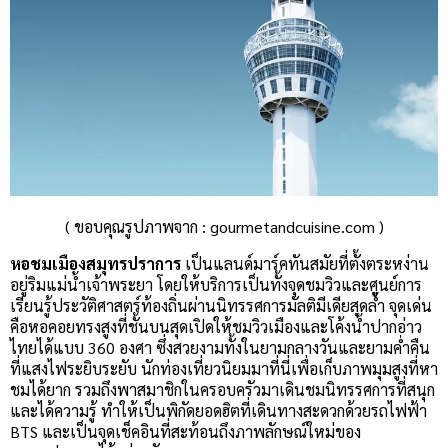
( ขอบคุณรูปภาพจาก : gourmetandcuisine.com )
หอชมเมืองสมุทรปราการ
เป็นแลนด์มาร์คทันสมัยที่ตั้งตระหง่าน
อยู่ริมแม่น้ำเจ้าพระยา โดยให้บริการเป็นทั้งจุดชมวิวและศูนย์การ
เรียนรู้ประวัติศาสตร์ท้องถิ่นผ่านนิทรรศการมัลติมีเดียสุดล้ำ จุดเด่น
คือหอคอยทรงสูงที่ชั้นบนสุดเปิดให้ชมวิวเมืองและโค้งน้ำปากอ่าว
ไทยได้แบบ 360 องศา ซึ่งสวยงามทั้งในยามกลางวันและยามค่ำคืน
ที่แสงไฟระยิบระยับ นักท่องเที่ยวนิยมมาที่นี่เพื่อเก็บภาพมุมสูงที่หา
ชมได้ยาก รวมถึงพาสมาชิกในครอบครัวมาเดินชมนิทรรศการที่สนุก
และได้ความรู้ ทำให้เป็นพิกัดยอดฮิตที่เดินทางสะดวกด้วยรถไฟฟ้า
BTS และเป็นจุดเช็คอินที่สะท้อนถึงภาพลักษณ์ใหม่ของ