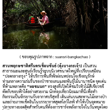
( ขอบคุณรูปภาพจาก : suansri-bangkachao )
สวนพฤกษชาติศรีนครเขื่อนขันธ์ (คุ้งบางกะเจ้า)
เป็นสวน
สาธารณะและศูนย์เรียนรู้ระบบนิเวศขนาดใหญ่ที่เปรียบเสมือน
“ปอดกลางกรุง” ให้บริการพื้นที่พักผ่อนหย่อนใจเชิงอนุรักษ์
ท่ามกลางความร่มรื่นของป่าชายเลนและพันธุ์ไม้นานาชนิด จุดเด่น
ที่ห้ามพลาดคือ
“หอชมนก”
ทรงสูงที่เปิดให้ชมวิวทิวไม้สีเขียวขจี
ตัดกับขอบฟ้าได้อย่างสวยงาม นักท่องเที่ยวนิยมมาที่นี่เพื่อทำ
กิจกรรมปั่นจักรยานรับอากาศบริสุทธิ์ เดินเล่นบนสะพานไม้กลางป่า
และถ่ายภาพเช็คอินในบรรยากาศสุดสโลว์ไลฟ์ ทำให้เป็นจุดหมาย
ปลายทางยอดฮิตสำหรับคนที่ต้องการชาร์จพลังกายใจในวันหยุดโดย