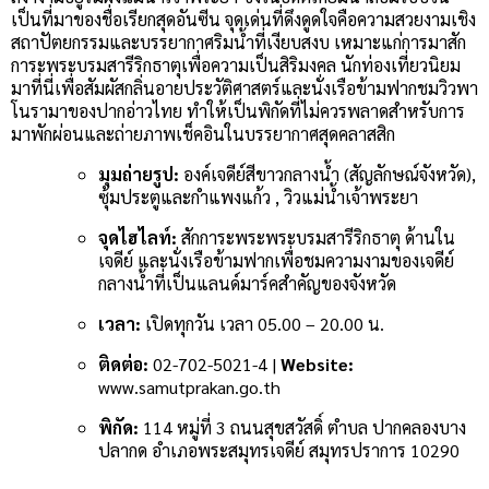
เป็นที่มาของชื่อเรียกสุดอันซีน จุดเด่นที่ดึงดูดใจคือความสวยงามเชิง
สถาปัตยกรรมและบรรยากาศริมน้ำที่เงียบสงบ เหมาะแก่การมาสัก
การะพระบรมสารีริกธาตุเพื่อความเป็นสิริมงคล นักท่องเที่ยวนิยม
มาที่นี่เพื่อสัมผัสกลิ่นอายประวัติศาสตร์และนั่งเรือข้ามฟากชมวิวพา
โนรามาของปากอ่าวไทย ทำให้เป็นพิกัดที่ไม่ควรพลาดสำหรับการ
มาพักผ่อนและถ่ายภาพเช็คอินในบรรยากาศสุดคลาสสิก
มุมถ่ายรูป:
องค์เจดีย์สีขาวกลางน้ำ (สัญลักษณ์จังหวัด),
ซุ้มประตูและกำแพงแก้ว , วิวแม่น้ำเจ้าพระยา
จุดไฮไลท์:
สักการะพระพระบรมสารีริกธาตุ ด้านใน
เจดีย์ และนั่งเรือข้ามฟากเพื่อชมความงามของเจดีย์
กลางน้ำที่เป็นแลนด์มาร์คสำคัญของจังหวัด
เวลา:
เปิดทุกวัน เวลา 05.00 – 20.00 น.
ติดต่อ:
02-702-5021-4 |
Website:
www.samutprakan.go.th
พิกัด:
114 หมู่ที่ 3 ถนนสุขสวัสดิ์ ตำบล ปากคลองบาง
ปลากด อำเภอพระสมุทรเจดีย์ สมุทรปราการ 10290