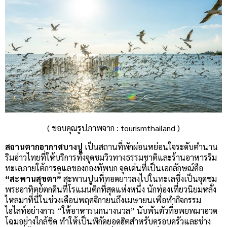
( ขอบคุณรูปภาพจาก : tourismthailand )
สถานตากอากาศบางปู
เป็นสถานที่พักผ่อนหย่อนใจระดับตำนาน
ริมอ่าวไทยที่ให้บริการทั้งจุดชมวิวทางธรรมชาติและร้านอาหารริม
ทะเลภายใต้การดูแลของกองทัพบก จุดเด่นที่เป็นเอกลักษณ์คือ
“สะพานสุขตา”
สะพานปูนที่ทอดยาวลงไปในทะเลซึ่งเป็นจุดชม
พระอาทิตย์ตกดินที่โรแมนติกที่สุดแห่งหนึ่ง นักท่องเที่ยวนิยมหลั่ง
ไหลมาที่นี่ในช่วงเดือนพฤศจิกายนถึงเมษายนเพื่อทำกิจกรรม
ไฮไลท์อย่างการ “ให้อาหารนกนางนวล” นับพันตัวที่อพยพมาอวด
โฉมอย่างใกล้ชิด ทำให้เป็นพิกัดยอดฮิตสำหรับครอบครัวและช่าง