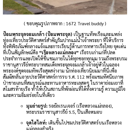
( ขอบคุณรูปภาพจาก :
1672 Travel buddy
)
ป้อมพระจุลจอมเกล้า (ป้อมพระจุล)
เป็นฐานทัพเรือและแหล่ง
ท่องเที่ยวประวัติศาสตร์สำคัญริมปากแม่น้ำเจ้าพระยา ที่ให้บริการ
ทั้งพิพิธภัณฑ์กลางแจ้งและการเรียนรู้ด้านการทหารเรือไทย จุดเด่น
ที่เป็นสัญลักษณ์คือ
“เรือหลวงแม่กลอง”
เรือรบเก่าแก่ที่ปลด
ประจำการและเปิดให้ขึ้นชมภายในได้ทุกซอกทุกมุม รวมถึงพระบรม
ราชานุสาวรีย์พระบาทสมเด็จพระจุลจอมเกล้าเจ้าอยู่หัวในฉลอง
พระองค์ชุดจอมทัพเรือสุดสง่างาม นักท่องเที่ยวนิยมมาที่นี่เพื่อ
สัมผัสกลิ่นอายประวัติศาสตร์การรบ ร.ศ. 112 พร้อมชมทัศนียภาพ
ป่าชายเลนที่สมบูรณ์และทานอาหารทะเลสดๆ ในราคาย่อมเยาที่
สโมสรท้ายเรือ ทำให้เป็นสถานที่พักผ่อนที่ได้ทั้งความรู้ ความภูมิใจ
และความอิ่มอร่อยในที่เดียว
มุมถ่ายรูป:
รอยัลเรนเจอร์ (เรือหลวงแม่กลอง),
พระบรมราชานุสาวรีย์ ร.5, ปืนเสือหมอบ
จุดไฮไลท์:
เดินขึ้นไปชมประวัติศาสตร์บนเรือหลวง
แม่กลองลำจริง