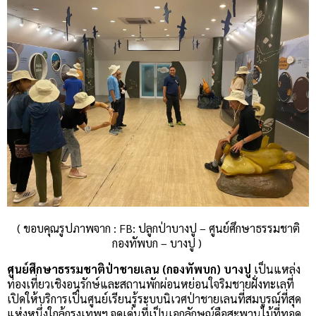
( ขอบคุณรูปภาพจาก : FB: ปลูกป่าบางปู – ศูนย์ศึกษาธรรมชาติ
กองทัพบก – บางปู )
ศูนย์ศึกษาธรรมชาติป่าชายเลน (กองทัพบก) บางปู
เป็นแหล่ง
ท่องเที่ยวเชิงอนุรักษ์และสถานพักผ่อนหย่อนใจริมชายฝั่งทะเลที่
เปิดให้บริการเป็นศูนย์เรียนรู้ระบบนิเวศป่าชายเลนที่สมบูรณ์ที่สุด
แห่งหนึ่งใกล้กรุงเทพฯ จุดเด่นที่เป็นเอกลักษณ์คือสะพานไม้ที่ทอด