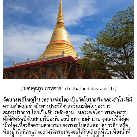
( ขอบคุณรูปภาพจาก : cbtthailand.dasta.or.th )
วัดบางพลีใหญ่ใน (หลวงพ่อโต)
เป็นวัดโบราณริมคลองสำโรงที่มี
ความสำคัญอย่างยิ่งทางประวัติศาสตร์และจิตใจของชาว
สมุทรปราการ โดยเป็นที่ประดิษฐาน “หลวงพ่อโต” พระพุทธรูป
ศักดิ์สิทธิ์หนึ่งในสามพี่น้องที่ลอยน้ำมาตามตำนาน จุดเด่นที่ดึงดูด
นักท่องเที่ยวคือความสวยงามของพระอุโบสถและ “สุขาวดี” หรือ
ห้องน้ำวัดที่ตกแต่งอย่างวิจิตรบรรจงจนได้รับเลือกให้เป็นห้องน้ำที่