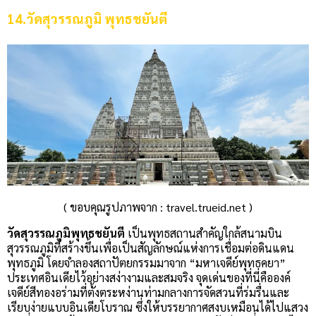
14.วัดสุวรรณภูมิ พุทธชยันตี
( ขอบคุณรูปภาพจาก : travel.trueid.net )
วัดสุวรรณภูมิพุทธชยันตี
เป็นพุทธสถานสำคัญใกล้สนามบิน
สุวรรณภูมิที่สร้างขึ้นเพื่อเป็นสัญลักษณ์แห่งการเชื่อมต่อดินแดน
พุทธภูมิ โดยจำลองสถาปัตยกรรมมาจาก “มหาเจดีย์พุทธคยา”
ประเทศอินเดียไว้อย่างสง่างามและสมจริง จุดเด่นของที่นี่คือองค์
เจดีย์สีทองอร่ามที่ตั้งตระหง่านท่ามกลางการจัดสวนที่ร่มรื่นและ
เรียบง่ายแบบอินเดียโบราณ ซึ่งให้บรรยากาศสงบเหมือนได้ไปแสวง