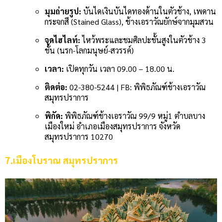
มุมถ่ายรูป:
บันไดเงินบันไดทองด้านในตัวช้าง, เพดาน
กระจกสี (Stained Glass), ช้างเอราวัณยักษ์จากมุมสวน
จุดไฮไลท์:
ไหว้พระและชมศิลปะชั้นสูงในตัวช้าง 3
ชั้น (นรก-โลกมนุษย์-สวรรค์)
เวลา:
เปิดทุกวัน เวลา 09.00 – 18.00 น.
ติดต่อ:
02-380-5244 | FB: พิพิธภัณฑ์ช้างเอราวัณ
สมุทรปราการ
พิกัด:
พิพิธภัณฑ์ช้างเอราวัณ 99/9 หมู่1 ตำบลบาง
เมืองใหม่ อำเภอเมืองสมุทรปราการ จังหวัด
สมุทรปราการ 10270
7.เมืองโบราณ สมุทรปราการ