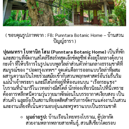
( ขอบคุณรูปภาพจาก : FB: Punntara Botanic Home – บ้านสวน
ปัญญ์ธารา )
ปุณณทรา โบทานิก โฮม (Punntara Botanic Home)
เป็นที่พัก
และสถานที่จัดงานสไตล์รีสอร์ทสุดเอ็กซ์คลูซีฟ ตั้งอยู่ใจกลางคุ้งบาง
กะเจ้า ที่ให้บริการในรูปแบบพูลวิลล่าส่วนตัวท่ามกลางธรรมชาติที่
สมบูรณ์ของ “ปอดกรุงเทพฯ” จุดเด่นคือการออกแบบวิลล่าที่ผสม
ผสานความเป็นไทยร่วมสมัยเข้ากับสวนพฤกษศาสตร์อันร่มรื่นริม
แม่น้ำเจ้าพระยา และมีไฮไลท์อยู่ที่ห้องนอนบน “เรือกระแชง”
โบราณที่นำมารีโนเวทอย่างมีสไตล์ นักท่องเที่ยวนิยมไปที่นี่เพราะ
ต้องการหลีกหนีความวุ่นวายมาพักผ่อนในบรรยากาศเงียบสงบ เป็น
ส่วนตัว และยังเป็นสถานที่ยอดฮิตสำหรับการจัดงานแต่งงานในสวน
และงานเลี้ยงที่เน้นความอบอุ่นและหรูหราแบบเป็นธรรมชาติ
มุมถ่ายรูป:
บ้านเรือนไทยทรงโบราณ, ตู้ปลากัด
สวยงามหลากหลายสายพันธุ์, สวนสีเขียวโดยรอบ