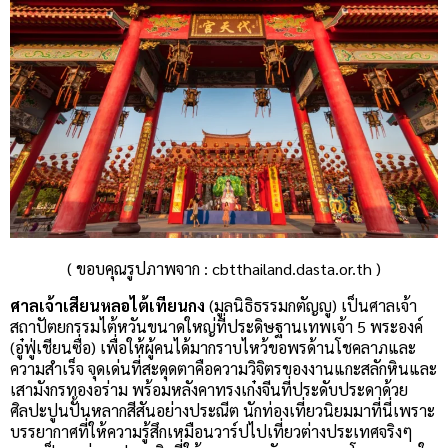
( ขอบคุณรูปภาพจาก : cbtthailand.dasta.or.th )
ศาลเจ้าเสียนหลอไต้เทียนกง
(มูลนิธิธรรมกตัญญู) เป็นศาลเจ้า
สถาปัตยกรรมไต้หวันขนาดใหญ่ที่ประดิษฐานเทพเจ้า 5 พระองค์
(อู๋ฟู่เชียนซื่อ) เพื่อให้ผู้คนได้มากราบไหว้ขอพรด้านโชคลาภและ
ความสำเร็จ จุดเด่นที่สะดุดตาคือความวิจิตรของงานแกะสลักหินและ
เสามังกรทองอร่าม พร้อมหลังคาทรงเก๋งจีนที่ประดับประดาด้วย
ศิลปะปูนปั้นหลากสีสันอย่างประณีต นักท่องเที่ยวนิยมมาที่นี่เพราะ
บรรยากาศที่ให้ความรู้สึกเหมือนวาร์ปไปเที่ยวต่างประเทศจริงๆ