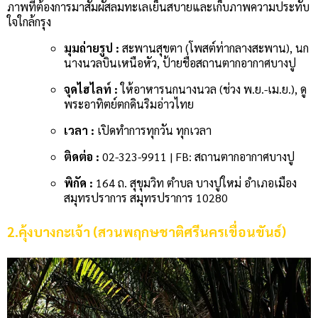
ภาพที่ต้องการมาสัมผัสลมทะเลเย็นสบายและเก็บภาพความประทับ
ใจใกล้กรุง
มุมถ่ายรูป :
สะพานสุขตา (โพสต์ท่ากลางสะพาน), นก
นางนวลบินเหนือหัว, ป้ายชื่อสถานตากอากาศบางปู
จุดไฮไลท์ :
ให้อาหารนกนางนวล (ช่วง พ.ย.-เม.ย.), ดู
พระอาทิตย์ตกดินริมอ่าวไทย
เวลา :
เปิดทำการทุกวัน ทุกเวลา
ติดต่อ :
02-323-9911 | FB: สถานตากอากาศบางปู
พิกัด :
164 ถ. สุขุมวิท ตำบล บางปูใหม่ อำเภอเมือง
สมุทรปราการ สมุทรปราการ 10280
2.คุ้งบางกะเจ้า (สวนพฤกษชาติศรีนครเขื่อนขันธ์)