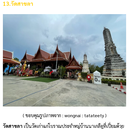
13.วัดสาขลา
( ขอบคุณรูปภาพจาก : wongnai : tatateety )
วัดสาขลา
เป็นวัดเก่าแก่โบราณประจำหมู่บ้านนาเกลือที่เปี่ยมด้วย