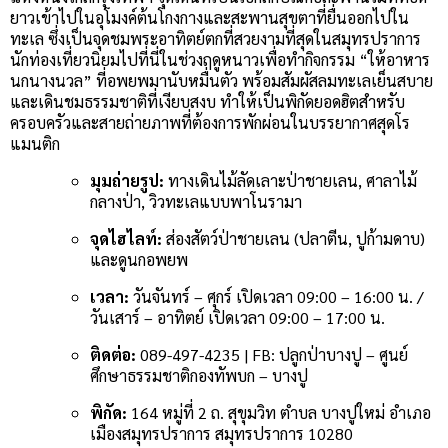
ยาวเข้าไปในอุโมงค์ต้นโกงกางและสะพานสุขตาที่ยื่นออกไปใน
ทะเล ซึ่งเป็นจุดชมพระอาทิตย์ตกที่สวยงามที่สุดในสมุทรปราการ
นักท่องเที่ยวนิยมไปที่นี่ในช่วงฤดูหนาวเพื่อทำกิจกรรม “ให้อาหาร
นกนางนวล” ที่อพยพมานับหมื่นตัว พร้อมสัมผัสลมทะเลเย็นสบาย
และเดินชมธรรมชาติที่เงียบสงบ ทำให้เป็นพิกัดยอดฮิตสำหรับ
ครอบครัวและสายถ่ายภาพที่ต้องการพักผ่อนในบรรยากาศสุดโร
แมนติก
มุมถ่ายรูป:
ทางเดินไม้ลัดเลาะป่าชายเลน, ศาลาไม้
กลางป่า, วิวทะเลแบบพาโนรามา
จุดไฮไลท์:
ส่องสัตว์ป่าชายเลน (ปลาตีน, ปูก้ามดาบ)
และดูนกอพยพ
เวลา:
วันจันทร์ – ศุกร์ เปิดเวลา 09:00 – 16:00 น. /
วันเสาร์ – อาทิตย์ เปิดเวลา 09:00 – 17:00 น.
ติดต่อ:
089-497-4235 | FB: ปลูกป่าบางปู – ศูนย์
ศึกษาธรรมชาติกองทัพบก – บางปู
พิกัด:
164 หมู่ที่ 2 ถ. สุขุมวิท ตำบล บางปูใหม่ อำเภอ
เมืองสมุทรปราการ สมุทรปราการ 10280