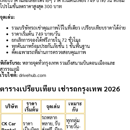
เทียบราคาและเลือกได้ง่ายๆ ราคาเริ่มต้นเพียง 749 บาท/วัน พร้อม
โปรโมชั่นลดราคาสูงสุด 300 บาท
จุดเด่น:
รวมบริษัทรถเช่าคุณภาพไว้ในที่เดียว เปรียบเทียบราคาได้ง่าย
ราคาเริ่มต้น 749 บาท/วัน
ยกเลิกการจองได้ฟรีภายใน 72 ชั่วโมง
ทุกคันมาพร้อมประกันภัยชั้น 1 ขั้นพื้นฐาน
คัดเฉพาะรถที่ผ่านการตรวจสอบคุณภาพ
พิกัดรับรถ:
หลายจุดทั่วกรุงเทพ รวมถึงสนามบินดอนเมืองและ
สุวรรณภูมิ
เว็บไซต์:
drivehub.com
ตารางเปรียบเทียบ เช่ารถกรุงเทพ 2026
ราคา
เหมาะ
บริษัท
จุดเด่น
เริ่มต้น
กับ
รถหลาก
ทุกกลุ่ม
CK Car
ราคา
หลาย, รับ
รายวัน-
Rental
เป็นมิตร
ส่งฟรี, มีรถ