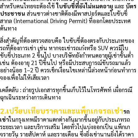
สำหรับคนไทยจะต้องใช้
ใบขับขี่ที่ยังไม่หมดอายุ
และ
บัตร
ประชาชน
ส่วนชาวต่างชาติต้องมีพาสปอร์ตและใบขับขี่
สากล (International Driving Permit) ที่ออกโดยประเทศ
ต้นทาง
สิ่งสำคัญที่ต้องตรวจสอบคือ ใบขับขี่ต้องตรงกับประเภทของ
รถที่ต้องการเช่า เช่น หากจะเช่ารถเก๋งหรือ SUV ควรมีใบ
ขับขี่ประเภท 2 ขึ้นไป บางบริษัทยังกำหนดอายุผู้เช่าขั้นต่ำ
เช่น ต้องอายุ 21 ปีขึ้นไป หรือมีประสบการณ์ขับรถมาแล้ว
อย่างน้อย 1–2 ปี ควรเช็กเงื่อนไขเหล่านี้ล่วงหน้าก่อนทำการ
จองเพื่อไม่ให้เสียเวลา
เคล็ดลับ : ถ่ายรูปเอกสารทุกชิ้นเก็บไว้ในโทรศัพท์ เผื่อกรณี
ฉุกเฉินระหว่างการเดินทาง
2.เปรียบเทียบราคาและแพ็กเกจรถเช่า
รถ
เช่า
ในกรุงเทพมีราคาแตกต่างกันมากขึ้นอยู่กับประเภทรถ
ระยะเวลา และบริการเสริม โดยทั่วไปแบ่งออกเป็น แพ็กเก
จรายวัน รายสัปดาห์ และรายเดือน ซึ่งยิ่งเช่านานยิ่งได้ราคา