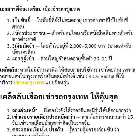
เอกสารที่ต้องเตรียม
เมื่อ
เช่ารถกรุงเทพ
1
ใบขับขี่
— ใบขับขี่ที่ยังไม่หมดอายุ (ชาวต่างชาติใช้ใบขับขี่
สากล)
2
บัตรประชาชน
— สำหรับคนไทย หรือหนังสือเดินทางสำหรับ
ชาวต่างชาติ
3
เงินมัดจำ
— โดยทั่วไปอยู่ที่ 2,000–5,000 บาท (บางแห่งรับ
บัตรเครดิต)
4
อายุผู้เช่า
— ส่วนใหญ่กำหนดอายุขั้นต่ำ 20–21 ปี
เคล็ดลับ:
หากไม่มีบัตรเครดิต ให้สอบถามบริษัทรถเช่าโดยตรง เพราะ
หลายแห่งในกรุงเทพรับเงินสดมัดจำได้ เช่น CK Car Rental ที่ให้
บริการ
เช่ารถกรุงเทพ
แบบยืดหยุ่น
เคล็ดลับเลือกเช่ารถกรุงเทพ ให้คุ้มสุด
จองล่วงหน้า
— ยิ่งจองไวยิ่งได้ราคาดีและมีรุ่นให้เลือกมากกว่า
เช่าแบบรายเดือนประหยัดกว่า
— หากต้องการรถนานกว่า 15
วัน เช่ารายเดือนมักถูกกว่าคิดเป็นรายวัน
ตรวจสอบเงื่อนไขประกัน
— รู้ความคุ้มครองก่อนขับ ว่า
ครอบคลุมอะไรบ้าง