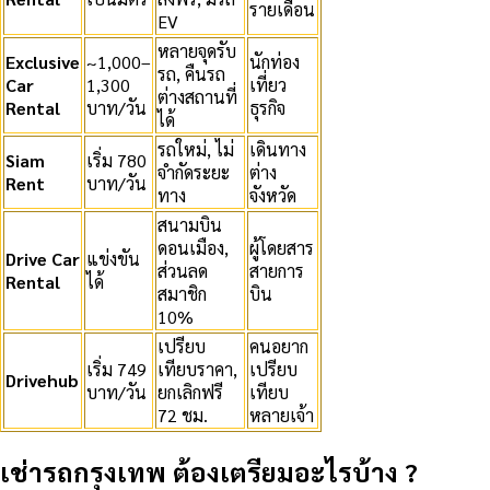
รายเดือน
EV
หลายจุดรับ
Exclusive
~1,000–
นักท่อง
รถ, คืนรถ
Car
1,300
เที่ยว
ต่างสถานที่
Rental
บาท/วัน
ธุรกิจ
ได้
รถใหม่, ไม่
เดินทาง
Siam
เริ่ม 780
จำกัดระยะ
ต่าง
Rent
บาท/วัน
ทาง
จังหวัด
สนามบิน
ดอนเมือง,
ผู้โดยสาร
Drive Car
แข่งขัน
ส่วนลด
สายการ
Rental
ได้
สมาชิก
บิน
10%
เปรียบ
คนอยาก
เริ่ม 749
เทียบราคา,
เปรียบ
Drivehub
บาท/วัน
ยกเลิกฟรี
เทียบ
72 ชม.
หลายเจ้า
เช่ารถกรุงเทพ ต้องเตรียมอะไรบ้าง ?